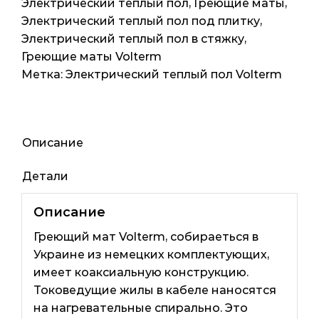
Mat
Электрический теплый пол
,
Греющие маты
,
(Украина)
Электрический теплый пол под плитку
,
1м2
Электрический теплый пол в стяжку
,
2мп
Греющие маты Volterm
180ват
Метка:
Электрический теплый пол Volterm
Описание
Детали
Описание
Греющий мат Volterm, собираеться в
Украине из немецких комплектующих,
имеет коаксиальную конструкцию.
Токоведущие жилы в кабеле наносятся
на нагревательные спирально. Это