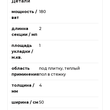
Детали
мощность /
180
ват
длинна
2
секции / мп
площадь
1
укладки /
м.кв.
область
под плитку
,
теплый
приминения
пол в стяжку
толщина /
4
мм
ширина / см
50