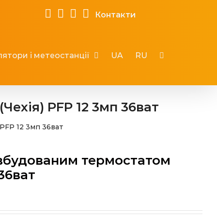
Контакти
ятори і метеостанції
UA
RU
Чехія) PFP 12 3мп 36ват
 PFP 12 3мп 36ват
 вбудованим термостатом
 36ват