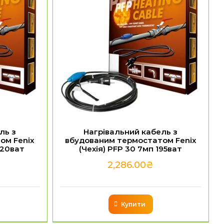
ль з
Нагрівальний кабель з
ом Fenix
вбудованим термостатом Fenix
420ват
(Чехія) PFP 30 7мп 195ват
2,286.00
₴
Купити