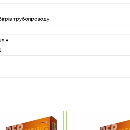
бігрів трубопроводу
ехія
0