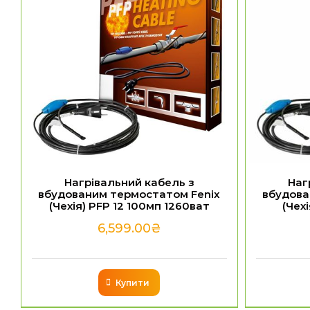
Нагрівальний кабель з
Наг
вбудованим термостатом Fenix
вбудова
(Чехія) PFP 12 100мп 1260ват
(Чех
6,599.00
₴
Купити