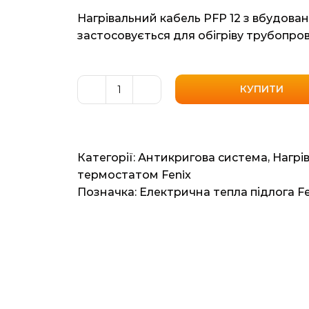
Нагрівальний кабель PFP 12 з вбудован
застосовується для обігріву трубопров
КУПИТИ
Нагрівальний
кабель
з
вбудованим
Категорії:
Антикригова система
,
Нагрі
термостатом
термостатом Fenix
Fenix
Позначка:
Електрична тепла підлога Fe
(Чехія)
PFP
12
3мп
36ват
кількість