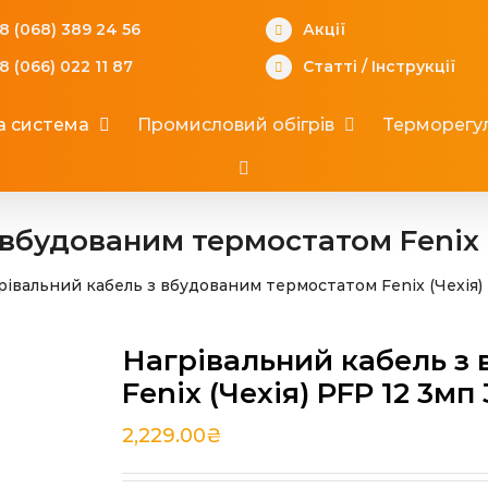
8 (068) 389 24 56
Акції
8 (066) 022 11 87
Статті
/
Інструкції
а система
Промисловий обігрів
Терморегул
вбудованим термостатом Fenix (
рівальний кабель з вбудованим термостатом Fenix (Чехія)
Нагрівальний кабель з
Fenix (Чехія) PFP 12 3мп
2,229.00
₴