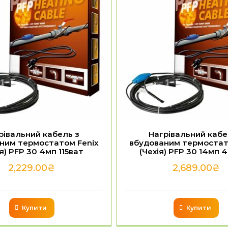
рівальний кабель з
Нагрівальний кабе
ним термостатом Fenix
вбудованим термостат
ія) PFP 30 4мп 115ват
(Чехія) PFP 30 14мп 
2,229.00
₴
2,689.00
₴
Купити
Купити