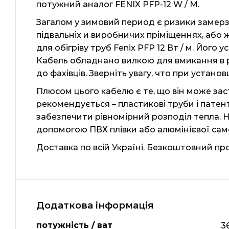
потужний аналог FENIX PFP-12 W / M.
Загалом у зимовий период є ризики замерза
підвальніх и виробничих пріміщеннях, або 
для обігріву труб Fenix ​​PFP 12 Вт / м. Його
Кабель обладнано вилкою для вмикання в р
до фахівців. Зверніть увагу, что при устан
Плюсом цього кабелю є те, що він може зас
рекомендується – пластикові труби і патен
забезпечити рівномірний розподіл тепла. Н
допомогою ПВХ плівки або алюмінієвої само
Доставка по всій Україні. Безкоштовний пр
Додаткова інформація
потужність / ват
3