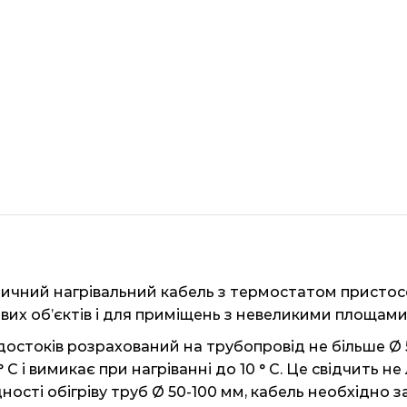
томатичний нагрівальний кабель з термостатом прист
вих об’єктів і для приміщень з невеликими площами
одостоків розрахований на трубопровід не більше Ø 
 вимикає при нагріванні до 10 ° C. Це свідчить не лиш
ості обігріву труб Ø 50-100 мм, кабель необхідно з