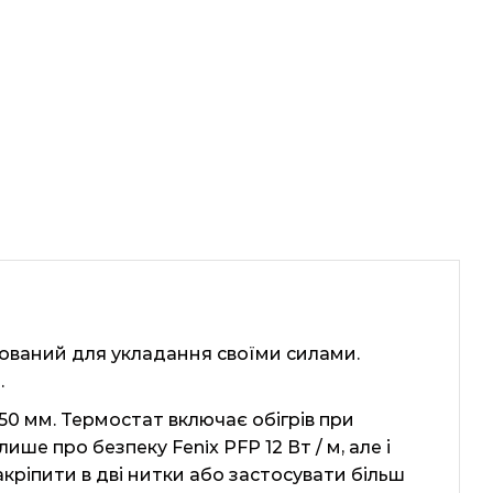
осований для укладання своїми силами.
.
50 мм. Термостат включає обігрів при
е про безпеку Fenix ​​PFP 12 Вт / м, але і
акріпити в дві нитки або застосувати більш