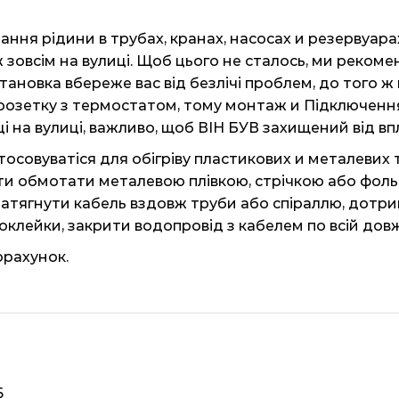
ння рідини в трубах, кранах, насосах и резервуара
ж зовсім на вулиці. Щоб цього не сталось, ми реко
 установка вбереже вас від безлічі проблем, до того ж 
озетку з термостатом, тому монтаж и Підключення 
овці на вулиці, важливо, щоб ВІН БУВ захищений від в
тосовуватіся для обігріву пластикових и металевих
ти обмотати металевою плівкою, стрічкою або фольго
атягнути кабель вздовж труби або спіраллю, дотри
клейки, закрити водопровід з кабелем по всій довж
орахунок.
6