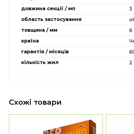
довжина секції / мп
3
область застосування
о
товщина / мм
6
країна
Ч
гарантія / місяців
6
кількість жил
2
Схожі товари