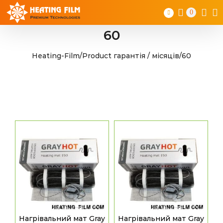
Skip
0
to
content
60
Heating-Film
/
Product гарантія / місяців
/
60
Нагрівальний мат Gray
Нагрівальний мат Gray