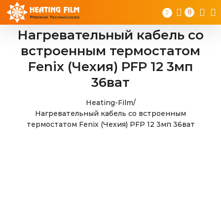
Skip
0
to
content
Нагревательный кабель со
встроенным термостатом
Fenix (Чехия) PFP 12 3мп
36ват
Heating-Film
/
Нагревательный кабель со встроенным
термостатом Fenix (Чехия) PFP 12 3мп 36ват