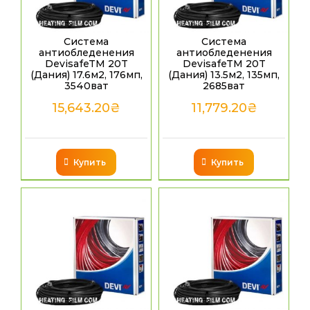
Система
Система
антиобледенения
антиобледенения
DevisafeTM 20T
DevisafeTM 20T
(Дания) 17.6м2, 176мп,
(Дания) 13.5м2, 135мп,
3540ват
2685ват
15,643.20
₴
11,779.20
₴
Купить
Купить