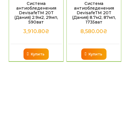
Система
Система
антиобледенения
антиобледенения
DevisafeTM 20T
DevisafeTM 20T
(Дания) 2.9м2, 29мп,
(Дания) 8.7м2, 87мп,
590ват
1735ват
3,910.80
₴
8,580.00
₴
Купить
Купить