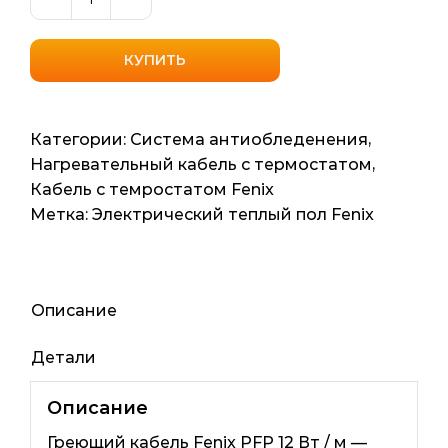
Количество
товара
Нагревательный
КУПИТЬ
кабель
со
встроенным
Категории:
Система антиобледенения
,
термостатом
Нагревательный кабель с термостатом
,
Fenix
Кабель с темростатом Fenix
(Чехия)
Метка:
Электрический теплый пол Fenix
PFP
12
3мп
36ват
Описание
Детали
Описание
Греющий кабель Fenix ​​PFP 12 Вт / м —