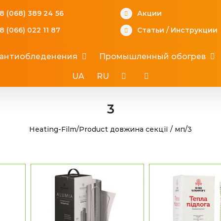
8 (068) 389 24 56
Акции
8 (066) 022 11 87
Статьи
/
Инструкции
 антиобледенения
Промышленный обогрев
UA
RU
3
Heating-Film
/
Product довжина секції / мп
/
3