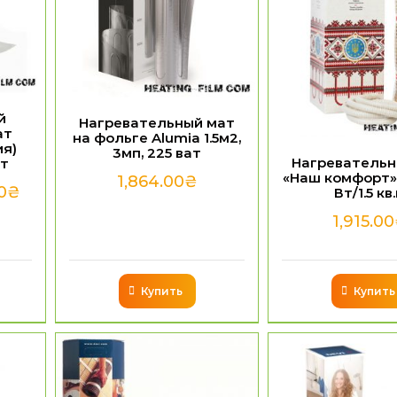
й
Нагревательный мат
ат
на фольге Alumia 1.5м2,
ия)
3мп, 225 ват
Нагревательн
ат
«Наш комфорт»
1,864.00
₴
0
₴
Вт/1.5 кв
1,915.00
Купить
Купить