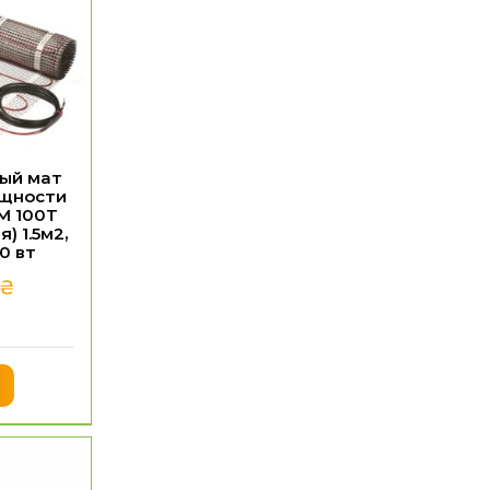
ый мат
щности
M 100T
) 1.5м2,
50 вт
₴