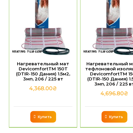
Нагревательный мат
Нагревательный м
DevicomfortTM 150T
тефлоновой изоля
(DTIR-150 Дания) 1.5м2,
DevicomfortTM 1
3мп, 206 / 225 вт
(DTIR-150 Дания) 1.
3мп, 206 / 225 в
4,368.00
₴
4,696.80
₴
Купить
Купить