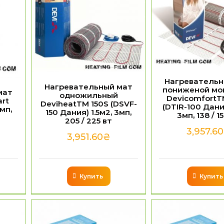
Нагревательн
Нагревательный мат
пониженой мо
мат
одножильный
DevicomfortT
art
DeviheatTM 150S (DSVF-
(DTIR-100 Дания
3мп,
150 Дания) 1.5м2, 3мп,
3мп, 138 / 1
205 / 225 вт
3,957.60
3,951.60
₴
Купить
Купить