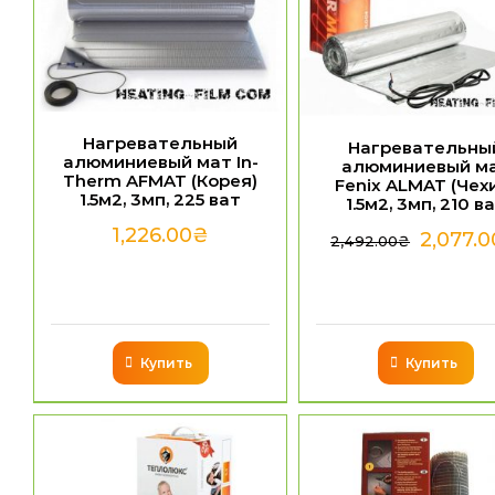
Нагревательный
Нагревательны
алюминиевый мат In-
алюминиевый м
Therm AFMAT (Корея)
Fenix ALMAT (Чех
1.5м2, 3мп, 225 ват
1.5м2, 3мп, 210 в
1,226.00
₴
2,077.0
2,492.00
₴
Купить
Купить