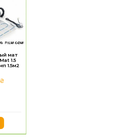
ый мат
Mat 1.5
п 1.5м2
₴