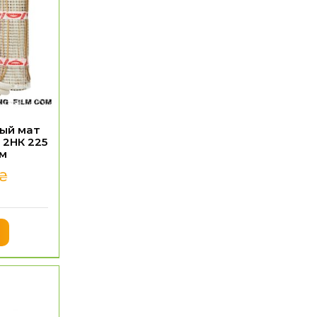
ый мат
 2НК 225
.м
₴