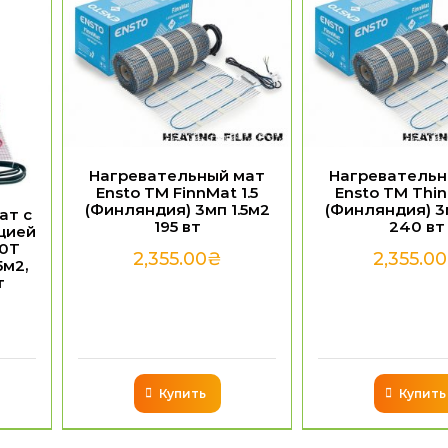
Нагревательный мат
Нагревательн
Ensto TM FinnMat 1.5
Ensto TM Thin
(Финляндия) 3мп 1.5м2
(Финляндия) 3м
ат с
195 вт
240 вт
цией
50T
2,355.00
₴
2,355.00
5м2,
т
Купить
Купить