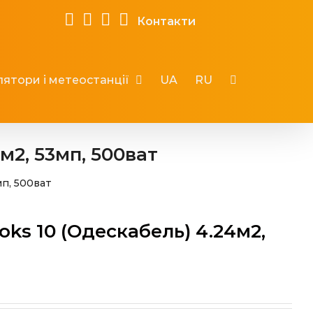
Контакти
ятори і метеостанції
UA
RU
м2, 53мп, 500ват
мп, 500ват
ks 10 (Одескабель) 4.24м2,