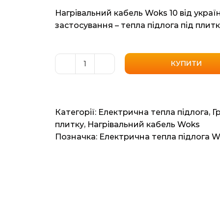
Нагрівальний кабель Woks 10 від украї
застосування – тепла підлога під плитку
КУПИТИ
Нагрівальний
кабель
Woks
10
Категорії:
Електрична тепла підлога
,
Г
(Одескабель)
плитку
,
Нагрівальний кабель Woks
4.24м2,
Позначка:
Електрична тепла підлога 
53мп,
500ват
кількість