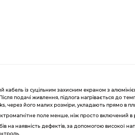
й кабель із суцільним захисним екраном з алюмініє
ісля подачі живлення, підлога нагрівається до тем
oks, через його малих розміри, укладають прямо в п
ктромагнітне поле менше, ніж просто включений в р
ів на наявність дефектів, за допомогою високої нап
нтроль.