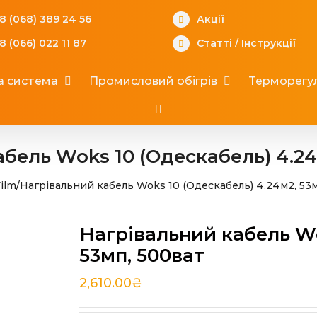
8 (068) 389 24 56
Акції
8 (066) 022 11 87
Статті
/
Інструкції
а система
Промисловий обігрів
Терморегул
бель Woks 10 (Одескабель) 4.24
ilm
/
Нагрівальний кабель Woks 10 (Одескабель) 4.24м2, 53
Нагрівальний кабель Wo
53мп, 500ват
2,610.00
₴