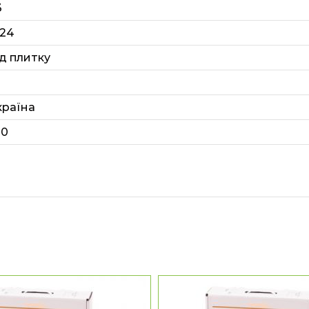
3
.24
ід плитку
країна
80