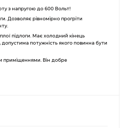
ту з напругою до 600 Вольт!
ги. Дозволяє рівномірно прогріти
нту.
лої підлоги. Має холодний кінець
 допустима потужність якого повинна бути
и приміщеннями. Він добре