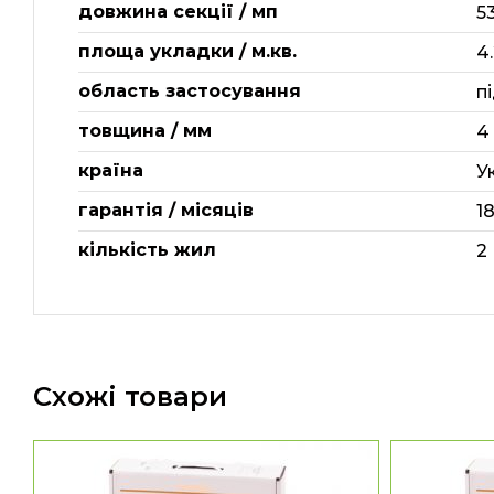
довжина секції / мп
5
площа укладки / м.кв.
4
область застосування
п
товщина / мм
4
країна
У
гарантія / місяців
1
кількість жил
2
Схожі товари