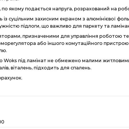
 по якому подається напруга, розрахований на робо
 із суцільним захисним екраном з алюмінієвої фоль
жністю підлоги, що важливо для паркету та ламіна
яторами, призначеними для управління роботою теп
морегулятора або іншого комутаційного пристрою,
лю.
лю Woks під ламінат не обмежено малими житловим
лів, віталень, підходить для спалень.
орахунок.
00