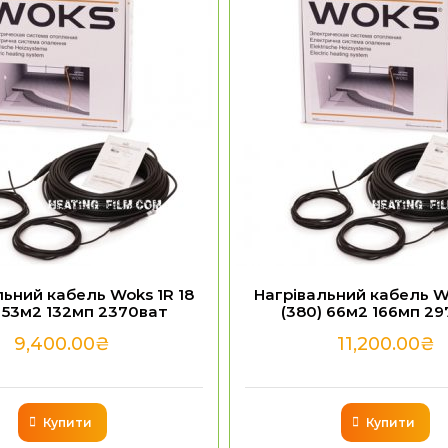
льний кабель Woks 1R 18
Нагрівальний кабель Wo
) 53м2 132мп 2370ват
(380) 66м2 166мп 29
9,400.00
₴
11,200.00
₴
Купити
Купити