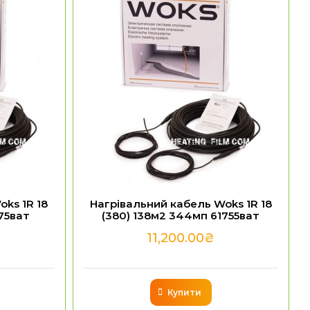
ks 1R 18
Нагрівальний кабель Woks 1R 18
75ват
(380) 138м2 344мп 61755ват
11,200.00
₴
Купити