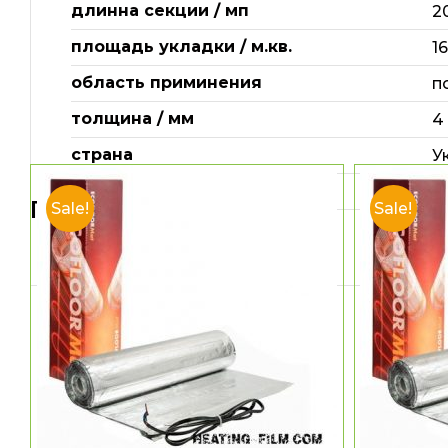
длинна секции / мп
2
площадь укладки / м.кв.
1
область приминения
п
толщина / мм
4
страна
У
гарантія / місяців
1
Похожие товары
Sale!
Sale!
количество жил
2