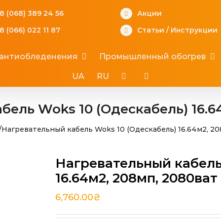
8 (068) 389 24 56
Акции
8 (066) 022 11 87
Статьи
/
Инструкции
 антиобледенения
Промышленный обогрев
UA
RU
ель Woks 10 (Одескабель) 16.6
/
Нагревательный кабель Woks 10 (Одескабель) 16.64м2, 20
Нагревательный кабель
16.64м2, 208мп, 2080ват
6,760.00
₴