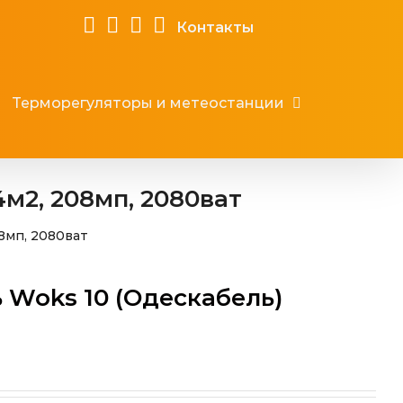
Контакты
Терморегуляторы и метеостанции
4м2, 208мп, 2080ват
8мп, 2080ват
 Woks 10 (Одескабель)