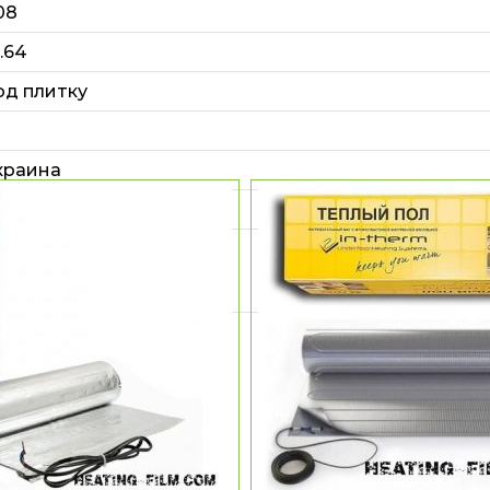
08
6.64
од плитку
краина
80