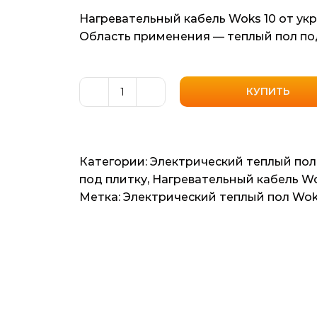
Нагревательный кабель Woks 10 от ук
Область применения — теплый пол под
КУПИТЬ
Количество
товара
Нагревательный
кабель
Категории:
Электрический теплый пол
Woks
под плитку
,
Нагревательный кабель W
10
Метка:
Электрический теплый пол Wo
(Одескабель)
16.64м2,
208мп,
2080ват