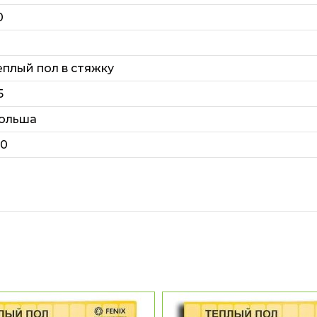
0
еплый пол в стяжку
5
ольша
20