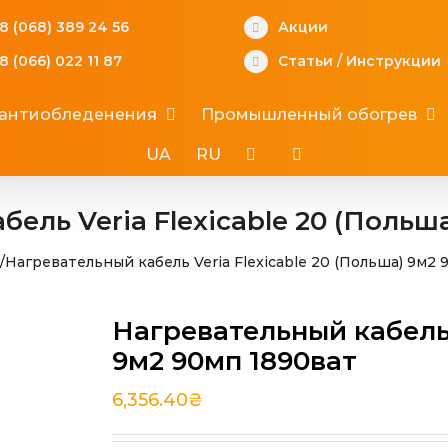
8 (068) 389 24 56
Акции
8 (066) 022 11 87
Статьи
/
Инструкции
 антиобледенения
Промышленный обогрев
UA
RU
ель Veria Flexicable 20 (Польш
/
Нагревательный кабель Veria Flexicable 20 (Польша) 9м2 
Нагревательный кабель 
9м2 90мп 1890ват
6,356.40
₴