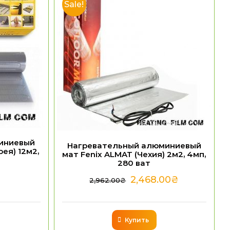
Sale!
иниевый
Нагревательный алюминиевый
ея) 12м2,
мат Fenix ALMAT (Чехия) 2м2, 4мп,
280 ват
2,468.00
₴
2,962.00
₴
Купить