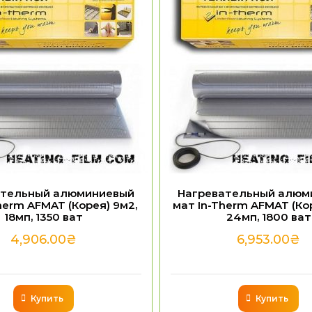
ательный алюминиевый
Нагревательный алюм
herm AFMAT (Корея) 9м2,
мат In-Therm AFMAT (Кор
18мп, 1350 ват
24мп, 1800 ват
4,906.00
₴
6,953.00
₴
Купить
Купить