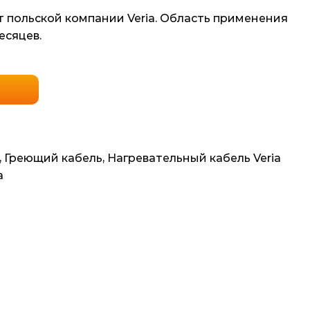
от польской компании Veria. Область применения
есяцев.
,
Греющий кабель
,
Нагревательный кабель Veria
a