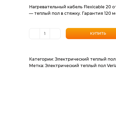
Нагревательный кабель Flexicable 20 
— теплый пол в стяжку. Гарантия 120 м
КУПИТЬ
Количество
товара
Нагревательный
кабель
Категории:
Электрический теплый пол
Veria
Метка:
Электрический теплый пол Veri
Flexicable
20
(Польша)
9м2
90мп
1890ват