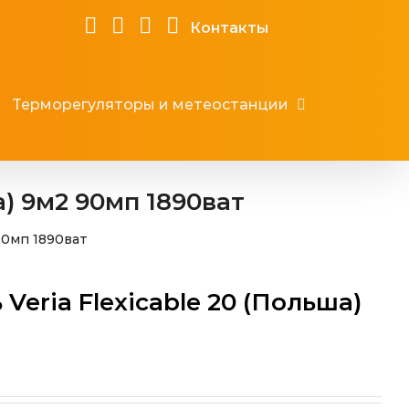
Контакты
Терморегуляторы и метеостанции
а) 9м2 90мп 1890ват
90мп 1890ват
Veria Flexicable 20 (Польша)