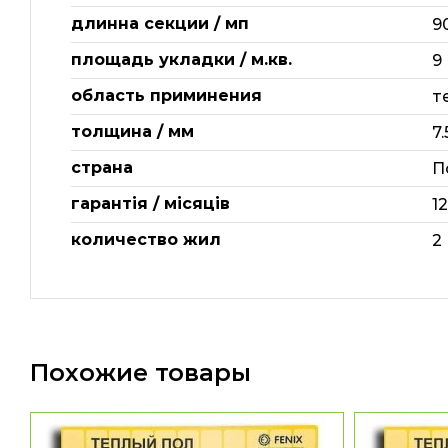
длинна секции / мп
9
площадь укладки / м.кв.
9
область приминения
т
толщина / мм
7.
страна
П
гарантія / місяців
1
количество жил
2
Похожие товары