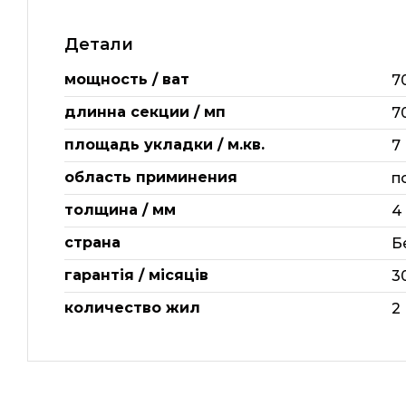
Детали
мощность / ват
7
длинна секции / мп
7
площадь укладки / м.кв.
7
область приминения
п
толщина / мм
4
страна
Б
гарантія / місяців
3
количество жил
2