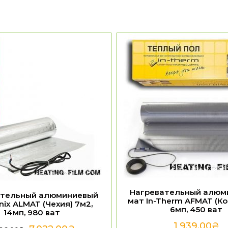
Нагревательный алюм
ательный алюминиевый
мат In-Therm AFMAT (Ко
nix ALMAT (Чехия) 7м2,
6мп, 450 ват
14мп, 980 ват
1,939.00
₴