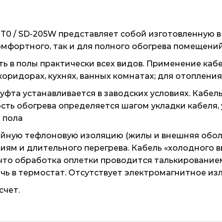
/ T0 / SD-205W представляет собой изготовленную 
комфортного, так и для полного обогрева помещени
ь в полы практически всех видов. Применение кабе
 коридорах, кухнях, ванных комнатах; для отоплен
фта устанавливается в заводских условиях. Кабе
ть обогрева определяется шагом укладки кабеля, 
 пола
ойную тефлоновую изоляцию (жилы и внешняя обол
ям и длительного перегрева. Кабель «холодного в
 что обработка оплетки проводится талькирование
чь в термостат. Отсутствует электромагнитное изл
счет.