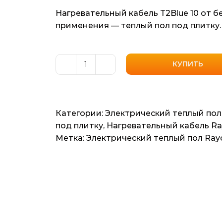
Нагревательный кабель T2Blue 10 от 
применения — теплый пол под плитку.
КУПИТЬ
Количество
товара
Нагревательный
кабель
Категории:
Электрический теплый пол
Raychem
под плитку
,
Нагревательный кабель R
T2Blue
Метка:
Электрический теплый пол Ra
10
(Бельгия)
7м2
70мп
700ват