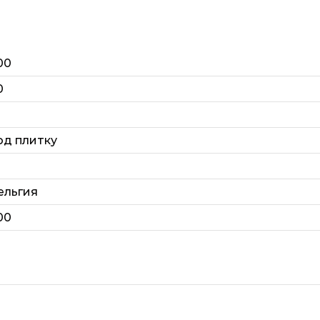
00
0
од плитку
ельгия
00