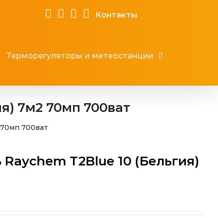
Контакты
Терморегуляторы и метеостанции
я) 7м2 70мп 700ват
 70мп 700ват
Raychem T2Blue 10 (Бельгия)