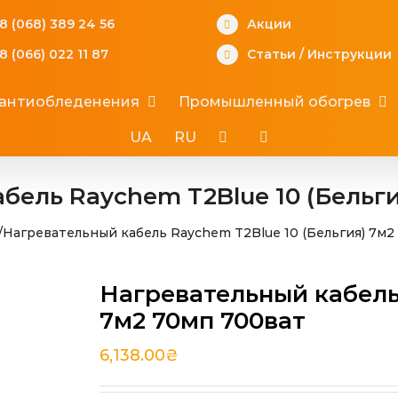
8 (068) 389 24 56
Акции
8 (066) 022 11 87
Статьи
/
Инструкции
 антиобледенения
Промышленный обогрев
UA
RU
бель Raychem T2Blue 10 (Бельги
/
Нагревательный кабель Raychem T2Blue 10 (Бельгия) 7м2
Нагревательный кабель 
7м2 70мп 700ват
6,138.00
₴