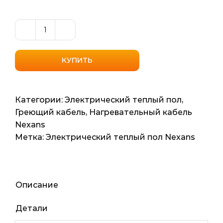
Количество
товара
Нагревательный
КУПИТЬ
кабель
Nexans
MILLICABL
Категории:
Электрический теплый пол
,
FLEX
Греющий кабель
,
Нагревательный кабель
15
Nexans
(Норвегия)
Метка:
Электрический теплый пол Nexans
12м2
123.5мп
1800ват
Описание
Детали