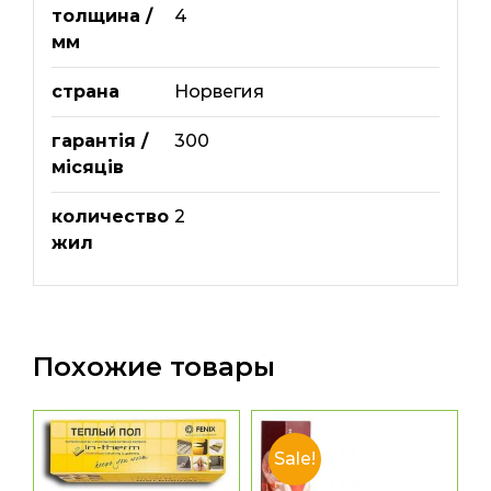
толщина /
4
мм
страна
Норвегия
гарантія /
300
місяців
количество
2
жил
Похожие товары
Sale!