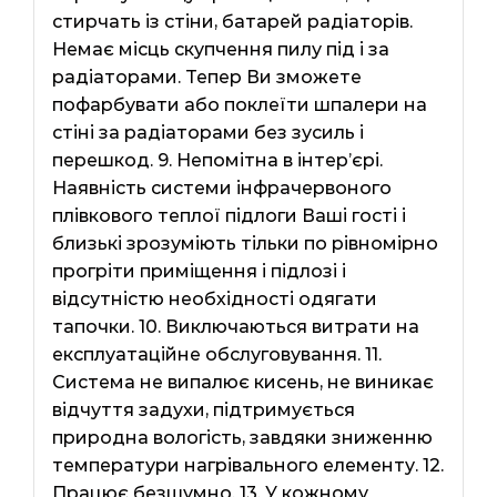
стирчать із стіни, батарей радіаторів.
Немає місць скупчення пилу під і за
радіаторами. Тепер Ви зможете
пофарбувати або поклеїти шпалери на
стіні за радіаторами без зусиль і
перешкод. 9. Непомітна в інтер’єрі.
Наявність системи інфрачервоного
плівкового теплої підлоги Ваші гості і
близькі зрозуміють тільки по рівномірно
прогріти приміщення і підлозі і
відсутністю необхідності одягати
тапочки. 10. Виключаються витрати на
експлуатаційне обслуговування. 11.
Система не випалює кисень, не виникає
відчуття задухи, підтримується
природна вологість, завдяки зниженню
температури нагрівального елементу. 12.
Працює безшумно. 13. У кожному