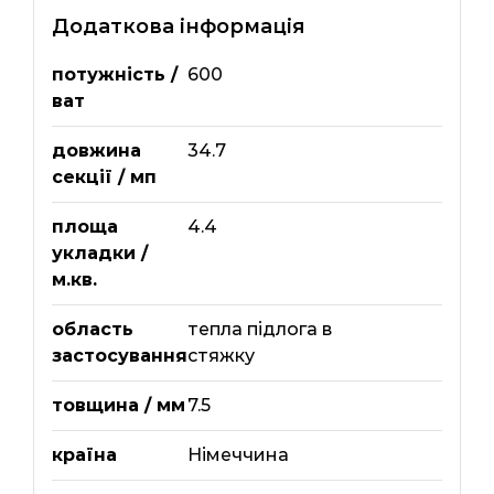
Додаткова інформація
потужність /
600
ват
довжина
34.7
секції / мп
площа
4.4
укладки /
м.кв.
область
тепла підлога в
застосування
стяжку
товщина / мм
7.5
країна
Німеччина