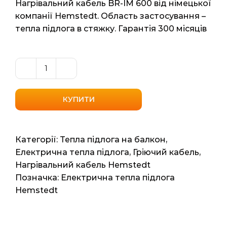
Нагрівальний кабель BR-IM 600 від німецької
компанії Hemstedt. Область застосування –
тепла підлога в стяжку. Гарантія 300 місяців
Нагрівальний
кабель
Hemstedt
КУПИТИ
BR-
IM
600
Категорії:
Тепла підлога на балкон
,
(Німеччина)
Електрична тепла підлога
,
Гріючий кабель
,
4.4м2
Нагрівальний кабель Hemstedt
34.7мп
Позначка:
Електрична тепла підлога
600ват
Hemstedt
кількість