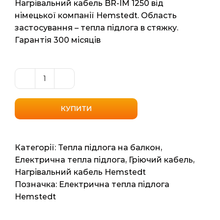
Нагрівальний кабель BR-IM 1250 від
німецької компанії Hemstedt. Область
застосування – тепла підлога в стяжку.
Гарантія 300 місяців
Нагрівальний
кабель
Hemstedt
КУПИТИ
BR-
IM
1250
Категорії:
Тепла підлога на балкон
,
(Німеччина)
Електрична тепла підлога
,
Гріючий кабель
,
9.2м2
Нагрівальний кабель Hemstedt
72.7мп
Позначка:
Електрична тепла підлога
1250ват
Hemstedt
кількість