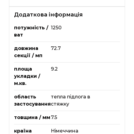
Додаткова інформація
потужність /
1250
ват
довжина
72.7
секції / мп
площа
9.2
укладки /
м.кв.
область
тепла підлога в
застосування
стяжку
товщина / мм
7.5
країна
Німеччина