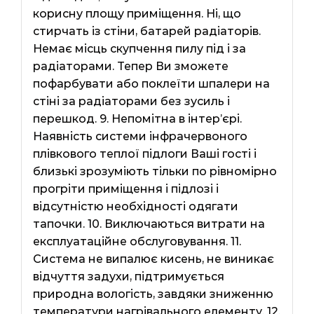
корисну площу приміщення. Ні, що
стирчать із стіни, батарей радіаторів.
Немає місць скупчення пилу під і за
радіаторами. Тепер Ви зможете
пофарбувати або поклеїти шпалери на
стіні за радіаторами без зусиль і
перешкод. 9. Непомітна в інтер’єрі.
Наявність системи інфрачервоного
плівкового теплої підлоги Ваші гості і
близькі зрозуміють тільки по рівномірно
прогріти приміщення і підлозі і
відсутністю необхідності одягати
тапочки. 10. Виключаються витрати на
експлуатаційне обслуговування. 11.
Система не випалює кисень, не виникає
відчуття задухи, підтримується
природна вологість, завдяки зниженню
температури нагрівального елементу. 12.