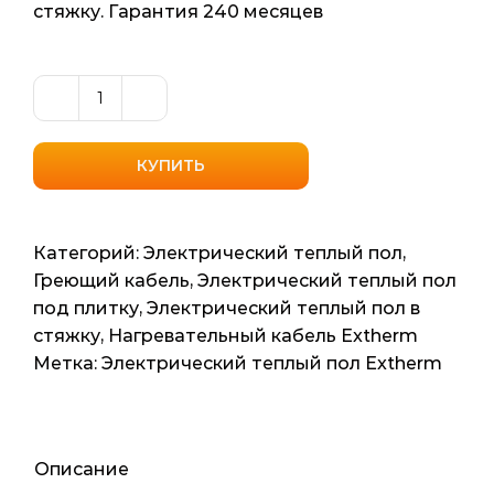
стяжку. Гарантия 240 месяцев
Количество
товара
Нагревательный
КУПИТЬ
кабель
Extherm
ETC
Категорий:
Электрический теплый пол
,
Eco
Греющий кабель
,
Электрический теплый пол
20
под плитку
,
Электрический теплый пол в
(Германия)
стяжку
,
Нагревательный кабель Extherm
в
Метка:
Электрический теплый пол Extherm
тефлоновой
изоляции
6м2
60мп
Описание