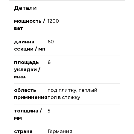
Детали
мощность /
1200
ват
длинна
60
секции / мп
площадь
6
укладки /
м.кв.
область
под плитку
,
теплый
приминения
пол в стяжку
толщина /
5
мм
страна
Германия