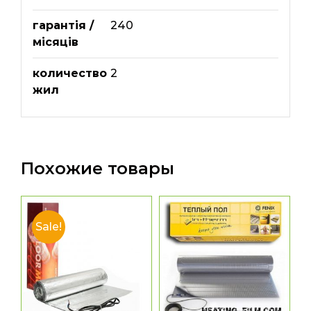
гарантія /
240
місяців
количество
2
жил
Похожие товары
Sale!