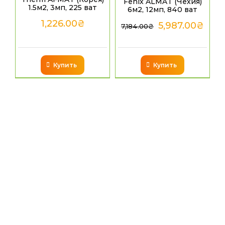
Fenix ALMAT (Чехия)
1.5м2, 3мп, 225 ват
6м2, 12мп, 840 ват
1,226.00
₴
5,987.00
₴
7,184.00
₴
Купить
Купить