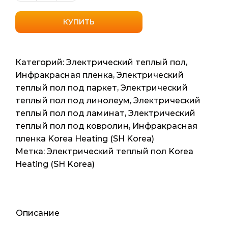
товара
Нагревательная
КУПИТЬ
пленка
Sunny
Warm
Категорий:
Электрический теплый пол
,
PTC
Инфракрасная пленка
,
Электрический
305
теплый пол под паркет
,
Электрический
сплошной
теплый пол под линолеум
,
Электрический
карбон
теплый пол под ламинат
,
Электрический
0.5м2
теплый пол под ковролин
,
Инфракрасная
1мп
пленка Korea Heating (SH Korea)
110ват
Метка:
Электрический теплый пол Korea
Heating (SH Korea)
Описание