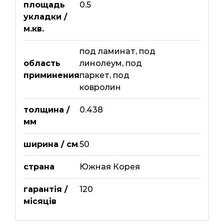
площадь
0.5
укладки /
м.кв.
под ламинат
,
под
область
линолеум
,
под
приминения
паркет
,
под
ковролин
толщина /
0.438
мм
ширина / см
50
страна
Южная Корея
гарантія /
120
місяців