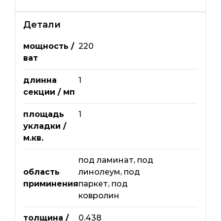
Детали
мощность /
220
ват
длинна
1
секции / мп
площадь
1
укладки /
м.кв.
под ламинат
,
под
область
линолеум
,
под
приминения
паркет
,
под
ковролин
толщина /
0.438