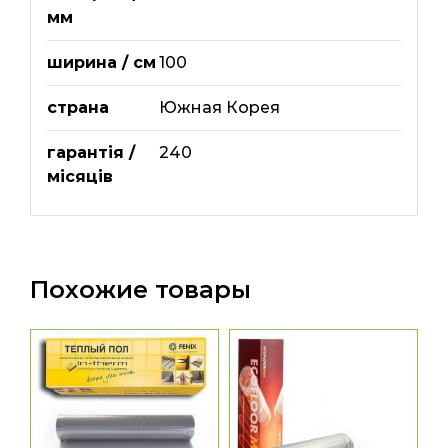
мм
ширина / см
100
страна
Южная Корея
гарантія /
240
місяців
Похожие товары