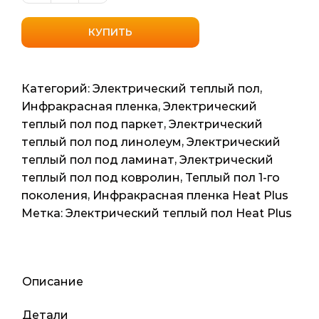
товара
Нагревательная
КУПИТЬ
пленка
Heat
Plus
Категорий:
Электрический теплый пол
,
APN-
Инфракрасная пленка
,
Электрический
410
теплый пол под паркет
,
Электрический
Gold
теплый пол под линолеум
,
Электрический
сплошной
теплый пол под ламинат
,
Электрический
карбон
теплый пол под ковролин
,
Теплый пол 1-го
1м2
поколения
,
Инфракрасная пленка Heat Plus
1мп
Метка:
Электрический теплый пол Heat Plus
220ват
Описание
Детали