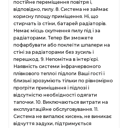
постійне переміщення повітря і,
відповідно, пилу. 8. Система не займає
корисну площу приміщення. Ні, що
стирчать із стіни, батарей радіаторів.
Немає місць скупчення пилу під і за
радіаторами. Тепер Ви зможете
пофарбувати або поклеїти шпалери на
стіні за радіаторами без зусиль і
перешкод. 9. Непомітна в інтер’єрі.
Наявність системи інфрачервоного
плівкового теплої підлоги Ваші гості і
близькі зрозуміють тільки по рівномірно
прогріти приміщення і підлозі і
відсутністю необхідності одягати
тапочки. 10. Виключаються витрати на
експлуатаційне обслуговування. 11.
Система не випалює кисень, не виникає
відчуття задухи, підтримується