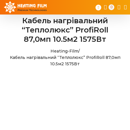
Skip
0
to
content
Кабель нагрівальний
“Теплолюкс” ProfiRoll
87,0мп 10.5м2 1575Вт
Heating-Film
/
Кабель нагрівальний “Теплолюкс” ProfiRoll 87,0мп
10.5м2 1575Вт