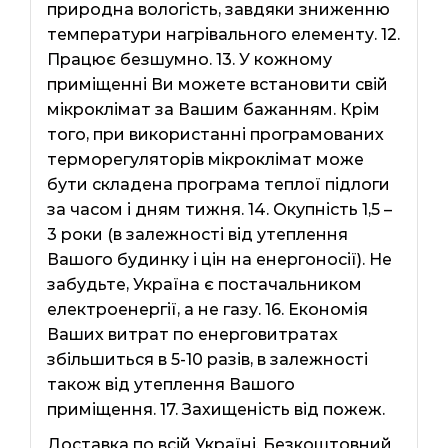
природна вологість, завдяки зниженню
температури нагрівального елементу. 12.
Працює безшумно. 13. У кожному
приміщенні Ви можете встановити свій
мікроклімат за Вашим бажанням. Крім
того, при використанні програмованих
терморегуляторів мікроклімат може
бути складена програма теплої підлоги
за часом і дням тижня. 14. Окупність 1,5 –
3 роки (в залежності від утеплення
Вашого будинку і цін на енергоносії). Не
забудьте, Україна є постачальником
електроенергії, а не газу. 16. Економія
Ваших витрат по енерговитратах
збільшиться в 5-10 разів, в залежності
також від утеплення Вашого
приміщення. 17. Захищеність від пожеж.
Доставка по всій Україні. Безкоштовний