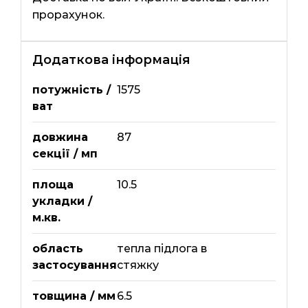
прорахунок.
Додаткова інформація
потужність /
1575
ват
довжина
87
секції / мп
площа
10.5
укладки /
м.кв.
область
тепла підлога в
застосування
стяжку
товщина / мм
6.5