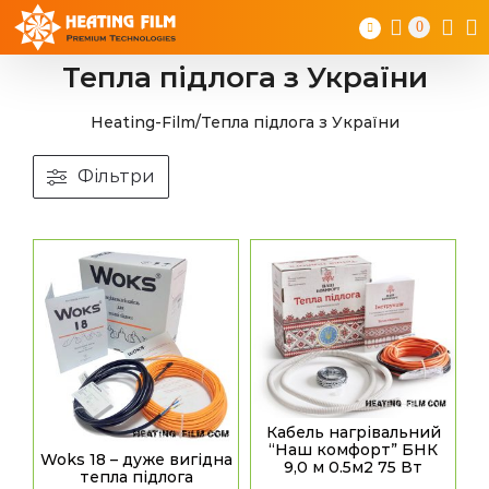
Skip
0
to
content
Тепла підлога з України
Heating-Film
/
Тепла підлога з України
Фільтри
Кабель нагрівальний
“Наш комфорт” БНК
Woks 18 – дуже вигідна
9,0 м 0.5м2 75 Вт
тепла підлога