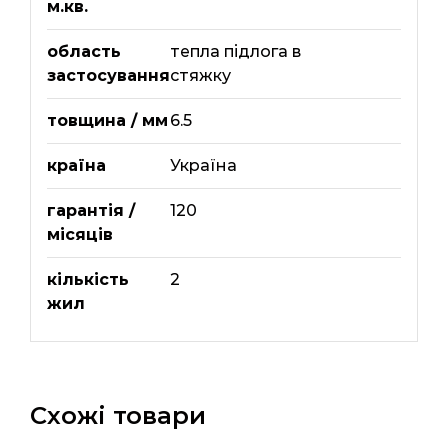
м.кв.
область
тепла підлога в
застосування
стяжку
товщина / мм
6.5
країна
Україна
гарантія /
120
місяців
кількість
2
жил
Схожі товари