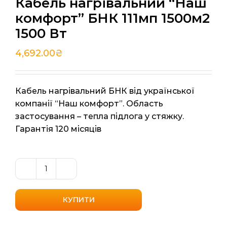
Кабель нагрівальний “Наш
комфорт” БНК 111мп 1500м2
1500 Вт
4,692.00
₴
Кабель нагрівальний БНК від української
компанії “Наш комфорт”. Область
застосування – тепла підлога у стяжку.
Гарантія 120 місяців
Кабель
нагрівальний
"Наш
КУПИТИ
комфорт"
БНК