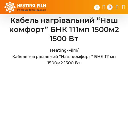
Skip
0
to
content
Кабель нагрівальний “Наш
комфорт” БНК 111мп 1500м2
1500 Вт
Heating-Film
/
Кабель нагрівальний “Наш комфорт” БНК 111мп
1500м2 1500 Вт