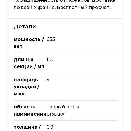
17. Защищенность от пожаров. Доставка
по всей Украине. Бесплатный просчет.
Детали
мощность /
635
ват
длинна
100
секции / мп
площадь
5
укладки /
м.кв.
область
теплый пол в
приминения
стяжку
толщина /
6.9