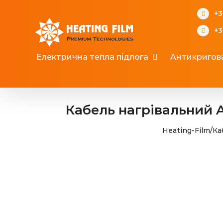
Skip
+3
to
+3
content
Електрична тепла підлога
Антикригов
Кабель нагрівальний A
Heating-Film
/
Ка