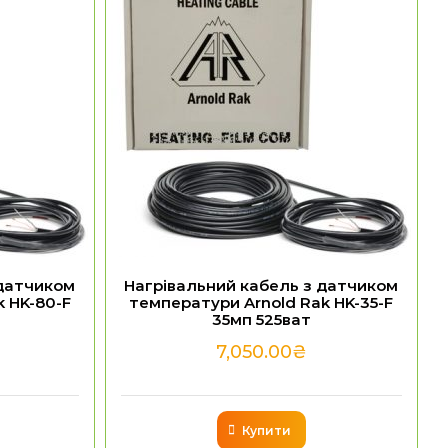
 датчиком
Нагрівальний кабель з датчиком
k HK-80-F
температури Arnold Rak HK-35-F
35мп 525ват
7,050.00
₴
Купити