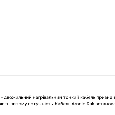
 ec – двожильний нагрівальний тонкий кабель призна
рають питому потужність. Кабель Arnold Rak встанов