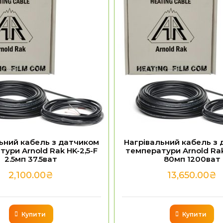
ьний кабель з датчиком
Нагрівальний кабель з
ури Arnold Rak HK-2,5-F
температури Arnold Ra
2.5мп 37.5ват
80мп 1200ват
2,100.00
₴
13,650.00
₴
Купити
Купити