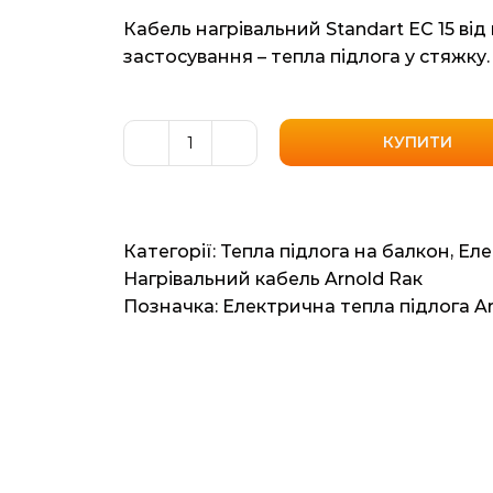
Кабель нагрівальний Standart EС 15 від
застосування – тепла підлога у стяжку.
КУПИТИ
Кабель
нагрівальний
Arnold
Rak
Категорії:
Тепла підлога на балкон
,
Еле
Standart
Нагрівальний кабель Arnold Raк
EС
Позначка:
Електрична тепла підлога Ar
15
(Німеччина)
90мп
7.2м2
1350Вт
кількість