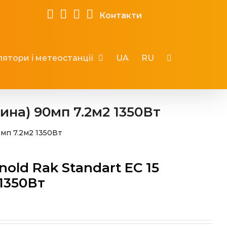
Контакти
ятори і метеостанції
UA
RU
ина) 90мп 7.2м2 1350Вт
0мп 7.2м2 1350Вт
old Rak Standart EС 15
 1350Вт