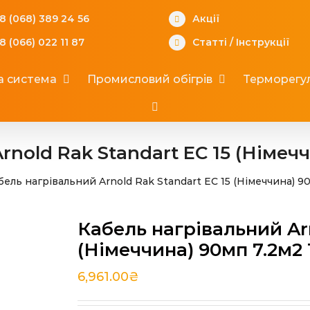
8 (068) 389 24 56
Акції
8 (066) 022 11 87
Статті
/
Інструкції
а система
Промисловий обігрів
Терморегул
rnold Rak Standart EС 15 (Німечч
бель нагрівальний Arnold Rak Standart EС 15 (Німеччина) 9
Кабель нагрівальний Arn
(Німеччина) 90мп 7.2м2
6,961.00
₴