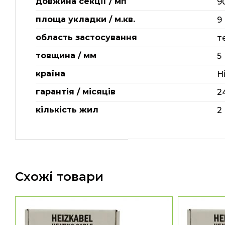
довжина секції / мп
9
площа укладки / м.кв.
9
область застосування
т
товщина / мм
5
країна
Н
гарантія / місяців
2
кількість жил
2
Схожі товари