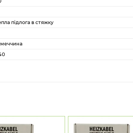
0
епла підлога в стяжку
імеччина
40