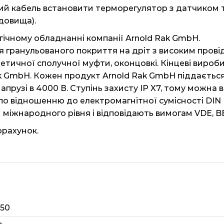
й кабель встановити терморегулятор з датчиком 
довища).
ічному обладнанні компанії Arnold Rak GmbH.
 гранульованого покриття на дріт з високим прові
етичної сполучної муфти, оконцовкі. Кінцеві вироби
k GmbH. Кожен продукт Arnold Rak GmbH піддається
рузі в 4000 В. Ступінь захисту IP X7, тому можна 
о відношенню до електромагнітної сумісності DIN EN
міжнародного рівня і відповідають вимогам VDE, BEA
орахунок.
350