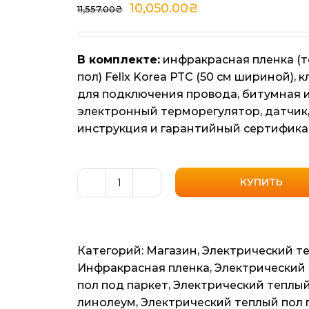
10,050.00
₴
11,557.00
₴
В комплекте:
инфракрасная пленка (
пол) Felix Korea PTC (50 см шириной), 
для подключения провода, битумная 
электронный терморегулятор, датчик
инструкция и гарантийный сертифика
КУПИТЬ
Количество
товара
Инфракрасный
карбоновый
Категорий:
Магазин
,
Электрический т
теплый
Инфракрасная пленка
,
Электрический
пол
пол под паркет
,
Электрический теплый
Felix
линолеум
,
Электрический теплый пол 