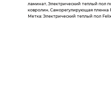
(Excel
ламинат
,
Электрический теплый пол п
Platinum
ковролин
,
Саморегулирующая пленка Fe
PTC)
Метка:
Электрический теплый пол Feli
11м2,
22мп,
2420ват