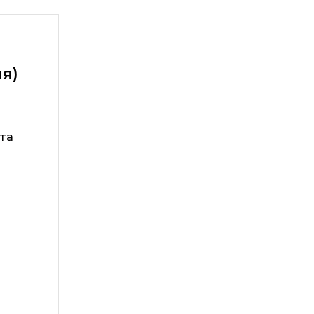
ия)
та