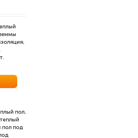
теплый
клеммы
изоляция,
,
т.
еплый пол
,
 теплый
 пол под
под