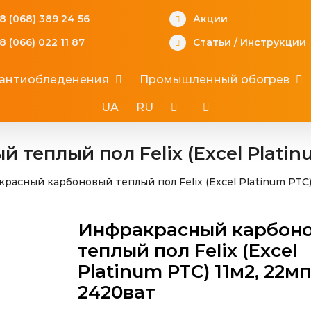
8 (068) 389 24 56
Акции
8 (066) 022 11 87
Статьи
/
Инструкции
 антиобледенения
Промышленный обогрев
UA
RU
еплый пол Felix (Excel Platinu
расный карбоновый теплый пол Felix (Excel Platinum PTC)
Инфракрасный карбон
теплый пол Felix (Excel
Platinum PTC) 11м2, 22мп
2420ват