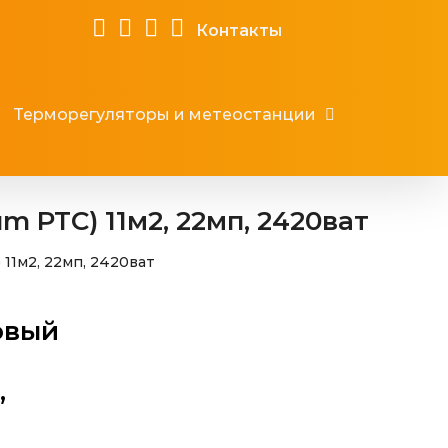
Контакты
Терморегуляторы и метеостанции
m PTC) 11м2, 22мп, 2420ват
 11м2, 22мп, 2420ват
овый
,