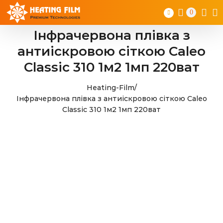
Skip
0
to
content
Інфрачервона плівка з
антиіскровою сіткою Caleo
Classic 310 1м2 1мп 220ват
Heating-Film
/
Інфрачервона плівка з антиіскровою сіткою Caleo
Classic 310 1м2 1мп 220ват