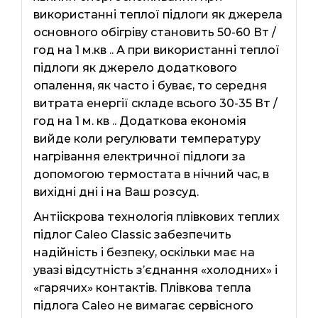
використанні теплої підлоги як джерела
основного обігріву становить 50-60 Вт /
год на 1 м.кв .. А при використанні теплої
підлоги як джерело додаткового
опалення, як часто і буває, то середня
витрата енергії складе всього 30-35 Вт /
год на 1 м. кв .. Додаткова економія
вийде коли регулювати температуру
нагрівання електричної підлоги за
допомогою термостата в нічний час, в
вихідні дні і на Ваш розсуд.
Антііскрова технологія плівкових теплих
підлог Caleo Classic забезпечить
надійність і безпеку, оскільки має на
увазі відсутність з’єднання «холодних» і
«гарячих» контактів. Плівкова тепла
підлога Сaleo не вимагає сервісного