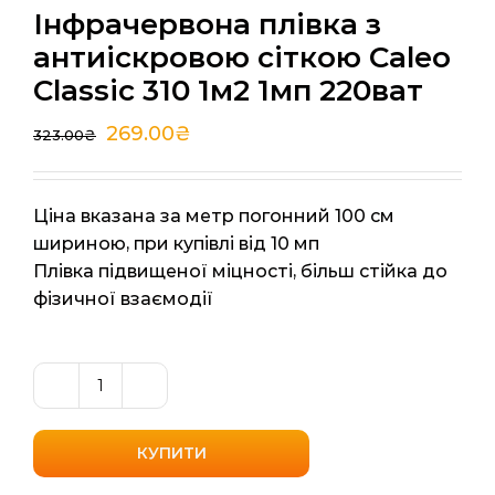
Інфрачервона плівка з
антиіскровою сіткою Caleo
Classic 310 1м2 1мп 220ват
269.00
₴
323.00
₴
Ціна вказана за метр погонний 100 см
шириною, при купівлі від 10 мп
Плівка підвищеної міцності, більш стійка до
фізичної взаємодії
Інфрачервона
плівка
з
КУПИТИ
антиіскровою