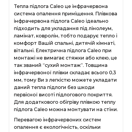
Тепла підлога Caleo це інфрачервона
система опалення приміщення. Плівкова
інфрачервона підлога Caleo ідеально
підходить для укладання під лінолеум,
ламінат, ковролін, тобто подарує тепло і
комфорт Вашій спальні, дитячій кімнаті,
вітальні. Електрична підлога Caleo при
монтажі не вимагає стяжки або клею, це
так званий “сухий монтаж”. Товщина
інфрачервоної плівки складає всього 0,3
мм, тому Ви з легкістю можете укладати
даний тепла підлоги без шкоди
первісної висоті підлогового покриття.
Для додаткового обігріву плівкою теплу
підлога Caleo можна монтувати на стіни.
Перевагою інфрачервоних систем
опалення є екологічність, оскільки