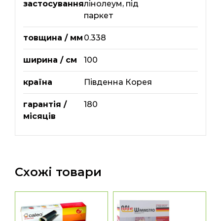
застосування
лінолеум
,
під
паркет
товщина / мм
0.338
ширина / см
100
країна
Південна Корея
гарантія /
180
місяців
Схожі товари