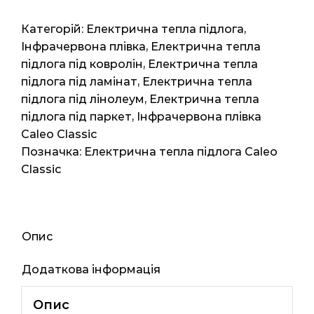
сіткою
Caleo
Категорій:
Електрична тепла підлога
,
Classic
Інфрачервона плівка
,
Електрична тепла
310
підлога під ковролін
,
Електрична тепла
1м2
підлога під ламінат
,
Електрична тепла
1мп
підлога під лінолеум
,
Електрична тепла
220ват
підлога під паркет
,
Інфрачервона плівка
кількість
Caleo Classic
Позначка:
Електрична тепла підлога Caleo
Classic
Опис
Додаткова інформація
Опис