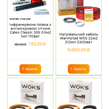
Інфрачервона плівка з
антиіскровою сіткою
Caleo Classic 305 0.5м2
Нагрівальний кабель
1мп 110ват
Warmstad WSS 22м2
213мп 3300ват
135.00
₴
161.00
₴
9,600.00
₴
Купити
Купити