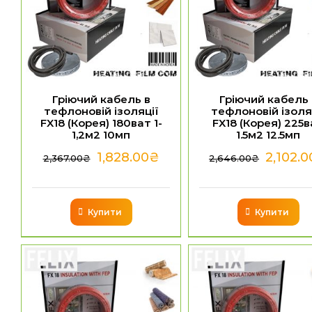
Гріючий кабель в
Гріючий кабель 
тефлоновій ізоляції
тефлоновій ізоля
FX18 (Корея) 180ват 1-
FX18 (Корея) 225
1,2м2 10мп
1.5м2 12.5мп
1,828.00
₴
2,102.0
2,367.00
₴
2,646.00
₴
Купити
Купити