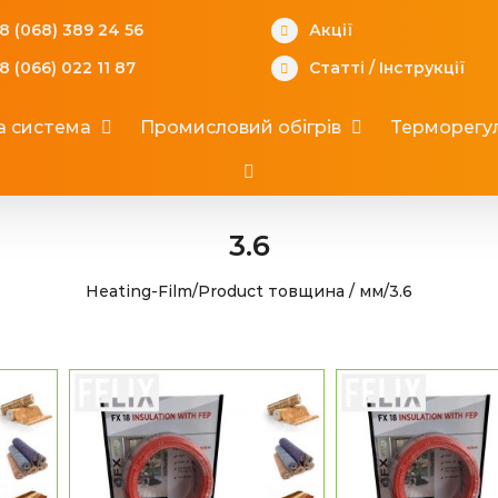
8 (068) 389 24 56
Акції
8 (066) 022 11 87
Статті
/
Інструкції
а система
Промисловий обігрів
Терморегул
3.6
Heating-Film
/
Product товщина / мм
/
3.6