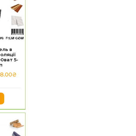
ель в
оляції
00ват 5-
п
8.00
₴