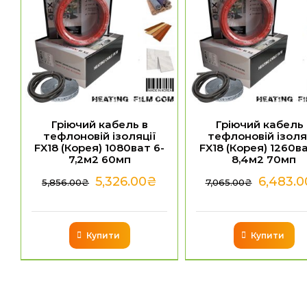
Гріючий кабель в
Гріючий кабель 
тефлоновій ізоляції
тефлоновій ізоля
FX18 (Корея) 1080ват 6-
FX18 (Корея) 1260ва
7,2м2 60мп
8,4м2 70мп
5,326.00
₴
6,483.0
5,856.00
₴
7,065.00
₴
Купити
Купити