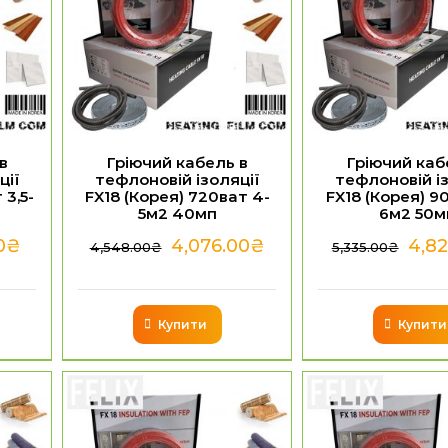
в
Гріючий кабель в
Гріючий каб
ції
тефлоновій ізоляції
тефлоновій із
 3,5-
FX18 (Корея) 720ват 4-
FX18 (Корея) 9
5м2 40мп
6м2 50м
0
₴
4,076.00
₴
4,82
4,548.00
₴
5,335.00
₴
Купити
Купити