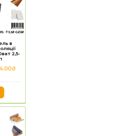
ель в
оляції
0ват 2,5-
п
14.00
₴