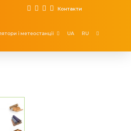
Контакти
ятори і метеостанції
UA
RU