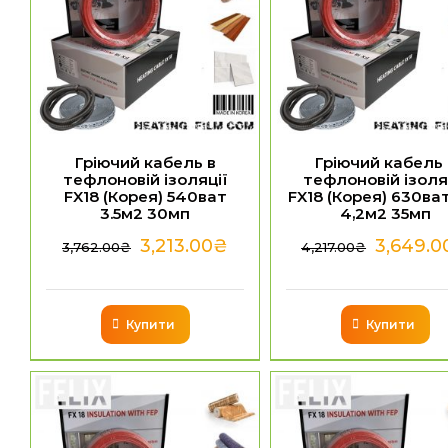
Гріючий кабель в
Гріючий кабель 
тефлоновій ізоляції
тефлоновій ізоля
FX18 (Корея) 540ват
FX18 (Корея) 630ват
3.5м2 30мп
4,2м2 35мп
3,213.00
₴
3,649.0
3,762.00
₴
4,217.00
₴
Купити
Купити