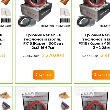
в
Гріючий кабель в
Гріючий каб
ції
тефлоновій ізоляції
тефлоновій із
ват
FX18 (Корея) 300ват
FX18 (Корея) 45
2м2 16.67мп
3м2 25м
0
₴
2,270.00
₴
2,9
2,983.00
₴
3,563.00
₴
Купити
Купити