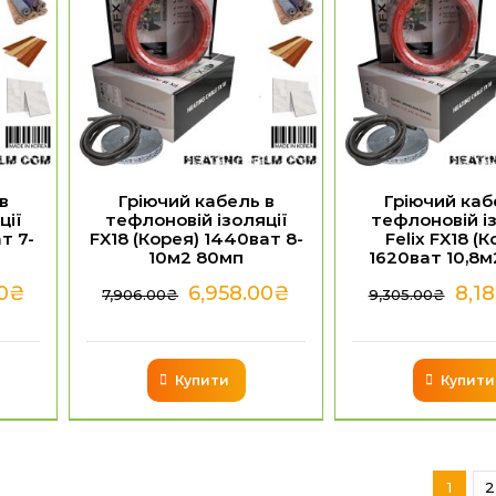
в
Гріючий кабель в
Гріючий каб
ції
тефлоновій ізоляції
тефлоновій із
т 7-
FX18 (Корея) 1440ват 8-
Felix FX18 (К
10м2 80мп
1620ват 10,8
0
₴
6,958.00
₴
8,1
7,906.00
₴
9,305.00
₴
Купити
Купити
1
2