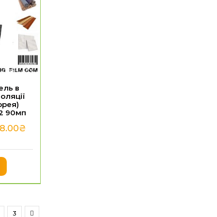
ель в
оляції
орея)
м2 90мп
88.00
₴
3