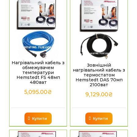
Нагрівальний кабель з
Зовнішній
обмежувачем
нагрівальний кабель з
температури
термостатом
Hemstedt FS 48мп
Hemstedt DAS 70мп
480ват
2100ват
5,095.00
₴
9,129.00
₴
Купити
Купити