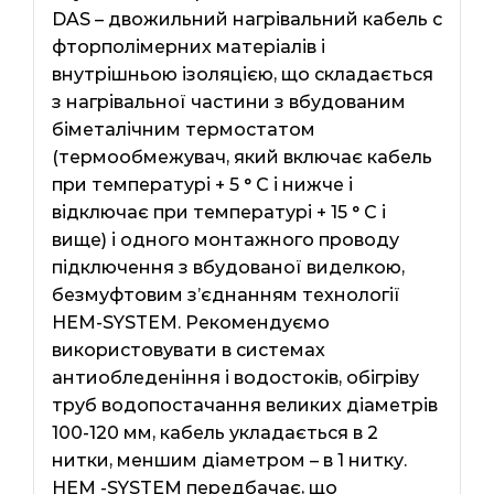
DAS – двожильний нагрівальний кабель c
фторполімерних матеріалів і
внутрішньою ізоляцією, що складається
з нагрівальної частини з вбудованим
біметалічним термостатом
(термообмежувач, який включає кабель
при температурі + 5 ° С і нижче і
відключає при температурі + 15 ° С і
вище) і одного монтажного проводу
підключення з вбудованої виделкою,
безмуфтовим з’єднанням технології
HEM-SYSTEM. Рекомендуємо
використовувати в системах
антиобледеніння і водостоків, обігріву
труб водопостачання великих діаметрів
100-120 мм, кабель укладається в 2
нитки, меншим діаметром – в 1 нитку.
HEM -SYSTEM передбачає, що