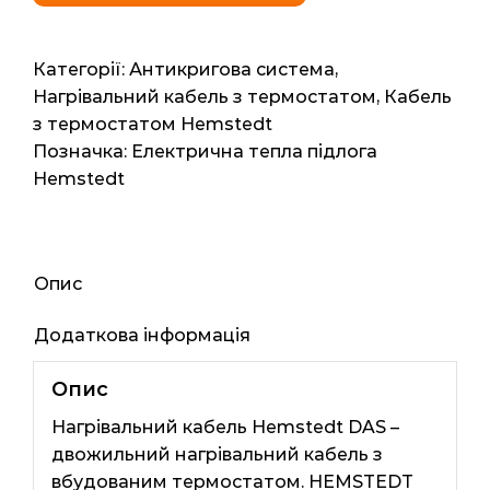
з
термостатом
Hemstedt
Категорії:
Антикригова система
,
DAS
Нагрівальний кабель з термостатом
,
Кабель
14мп
з термостатом Hemstedt
420ват
Позначка:
Електрична тепла підлога
кількість
Hemstedt
Опис
Додаткова інформація
Опис
Нагрівальний кабель Hemstedt DAS –
двожильний нагрівальний кабель з
вбудованим термостатом. HEMSTEDT