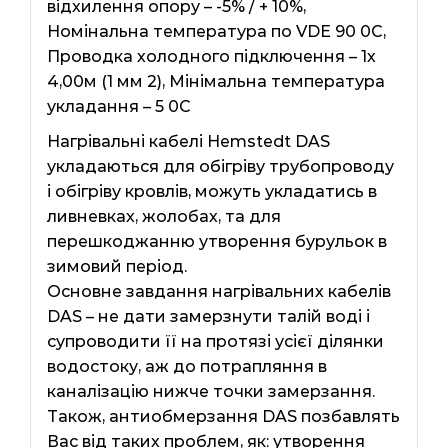
відхилення опору – -5% / + 10%,
Номінальна температура по VDE 90 0C,
Проводка холодного підключення – 1х
4,00м (1 мм 2), Мінімальна температура
укладання – 5 0C
Нагрівальні кабелі Hemstedt DAS
укладаються для обігріву трубопроводу
і обігріву кровлів, можуть укладатись в
ливневках, жолобах, та для
перешкоджанню утворення бурульок в
зимовий період.
Основне завдання нагрівальних кабелів
DAS – не дати замерзнути талій воді і
супроводити її на протязі усієї ділянки
водостоку, аж до потрапляння в
каналізацію нижче точки замерзання.
Також, антиобмерзання DAS позбавлять
Вас від таких проблем, як: утворення