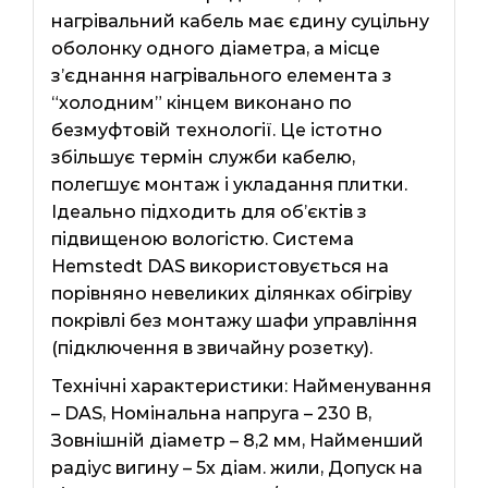
нагрівальний кабель має єдину суцільну
оболонку одного діаметра, а місце
з’єднання нагрівального елемента з
“холодним” кінцем виконано по
безмуфтовій технології. Це істотно
збільшує термін служби кабелю,
полегшує монтаж і укладання плитки.
Ідеально підходить для об’єктів з
підвищеною вологістю. Система
Hemstedt DAS використовується на
порівняно невеликих ділянках обігріву
покрівлі без монтажу шафи управління
(підключення в звичайну розетку).
Технічні характеристики: Найменування
– DAS, Номінальна напруга – 230 В,
Зовнішній діаметр – 8,2 мм, Найменший
радіус вигину – 5х діам. жили, Допуск на