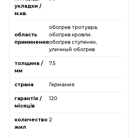
укладки /
м.кв.
обогрев тротуара
,
область
обогрев кровли
,
приминения
обогрев ступенек
,
уличный обогрев
толщина /
7.5
мм
страна
Германия
гарантія /
120
місяців
количество
2
жил