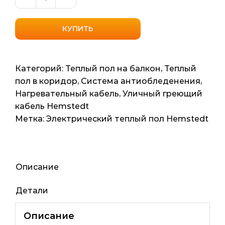
Количество
товара
Уличный
КУПИТЬ
нагревательный
кабель
Hemstedt
Категорий:
Теплый пол на балкон
,
Теплый
BRF-
пол в коридор
,
Система антиобледенения
,
IM
Нагревательный кабель
,
Уличный греющий
(Германия)
кабель Hemstedt
5.3м2,
Метка:
Электрический теплый пол Hemstedt
52.59мп,
1315ват
Описание
Детали
Описание