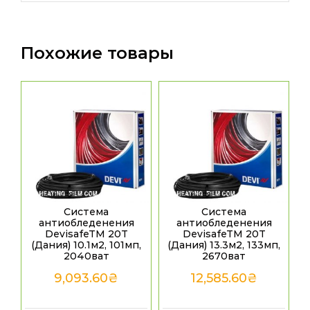
Похожие товары
Система
Система
антиобледенения
антиобледенения
DevisafeTM 20T
DevisafeTM 20T
(Дания) 10.1м2, 101мп,
(Дания) 13.3м2, 133мп,
2040ват
2670ват
9,093.60
₴
12,585.60
₴