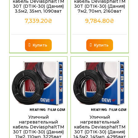
кабель DeviasphaltTM
кабель DeviasphaltTM
30T (DTIK-30) (Дания)
30T (DTIK-30) (Дания)
3.5м2, 35мп, 1090ват
7м2, 70мп, 2160ват
7,339.20
₴
9,784.80
₴
Купить
Купить
Уличный
Уличный
нагревательный
нагревательный
кабель DeviasphaltTM
кабель DeviasphaltTM
30T (DTIK-30) (Дания)
30T (DTIK-30) (Дания)
11м2, 110мп, 3225ват
14.5м2, 145мп, 4295ват