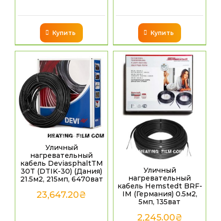
Купить
Купить
Уличный
нагревательный
кабель DeviasphaltTM
Уличный
30T (DTIK-30) (Дания)
нагревательный
21.5м2, 215мп, 6470ват
кабель Hemstedt BRF-
23,647.20
₴
IM (Германия) 0.5м2,
5мп, 135ват
2,245.00
₴