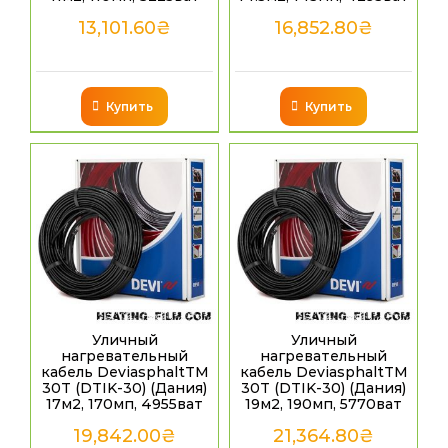
13,101.60
₴
16,852.80
₴
Купить
Купить
Уличный
Уличный
нагревательный
нагревательный
кабель DeviasphaltTM
кабель DeviasphaltTM
30T (DTIK-30) (Дания)
30T (DTIK-30) (Дания)
17м2, 170мп, 4955ват
19м2, 190мп, 5770ват
19,842.00
₴
21,364.80
₴