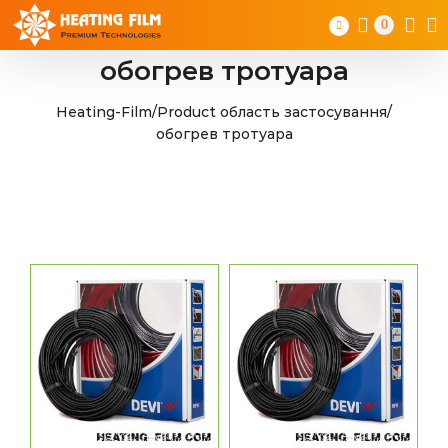
Skip
0
to
content
обогрев тротуара
Heating-Film
/
Product область застосування
/
обогрев тротуара