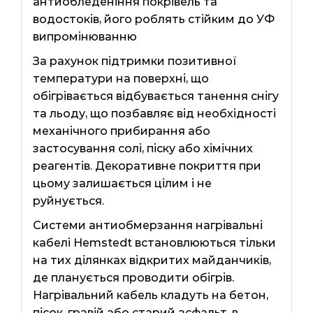
антиобледеніння покрівель та
водостоків, його роблять стійким до УФ
випромінюванню
За рахунок підтримки позитивної
температури на поверхні, що
обігрівається відбувається танення снігу
та льоду, що позбавляє від необхідності
механічного прибирання або
застосування солі, піску або хімічних
реагентів. Декоративне покриття при
цьому залишається цілим і не
руйнується.
Системи антиобмерзання нагрівальні
кабелі Hemstedt встановлюються тільки
на тих ділянках відкритих майданчиків,
де планується проводити обігрів.
Нагрівальний кабель кладуть на бетон,
пісок, гравій або старий асфальт, в