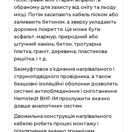
обраному для захисту від снігу та льоду
місці. Потім засипають кабель піском або
заливають бетоном, а зверху укладають
дорожнє покриття. Це може бути
асфальт, мармур, природний або
штучний камінь, бетон, тротуарна
плитка, граніт, деревина, пластикова
решітка, і т.д.
Безмуфтовое з’єднання нагрівального і
струмопідвідного провідника, а також
безшовні ізоляційні оболонки дозволять
системі антиобледеніння і сніготанення
Hemstedt BHF-IM прослужити значно
довше аналогічних систем.
Двожильна конструкція нагрівального
кабелю робить процес монтажу і
підключення значно зручнішим.