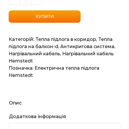
Вуличний
нагрівальний
кабель
КУПИТИ
Hemstedt
BR25
(Німеччина)
Категорій:
Тепла підлога в коридор
,
Тепла
2.8м2,
підлога на балкон-d
,
Антикригова система
,
27.94мп,
Нагрівальний кабель
,
Нагрівальний кабель
699ват
Hemstedt
кількість
Позначка:
Електрична тепла підлога
Hemstedt
Опис
Додаткова інформація