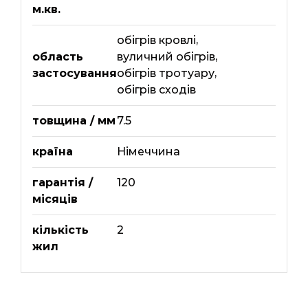
м.кв.
обігрів кровлі
,
область
вуличний обігрів
,
застосування
обігрів тротуару
,
обігрів сходів
товщина / мм
7.5
країна
Німеччина
гарантія /
120
місяців
кількість
2
жил