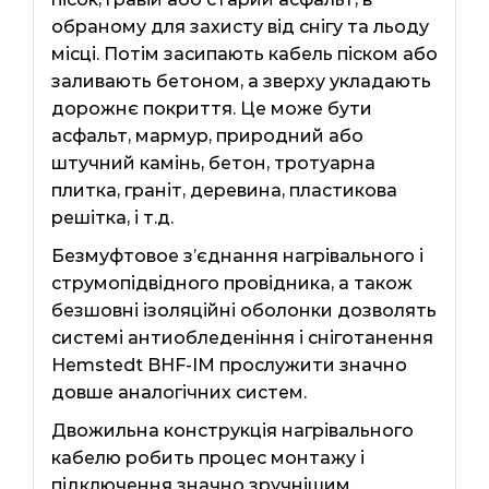
обраному для захисту від снігу та льоду
місці. Потім засипають кабель піском або
заливають бетоном, а зверху укладають
дорожнє покриття. Це може бути
асфальт, мармур, природний або
штучний камінь, бетон, тротуарна
плитка, граніт, деревина, пластикова
решітка, і т.д.
Безмуфтовое з’єднання нагрівального і
струмопідвідного провідника, а також
безшовні ізоляційні оболонки дозволять
системі антиобледеніння і сніготанення
Hemstedt BHF-IM прослужити значно
довше аналогічних систем.
Двожильна конструкція нагрівального
кабелю робить процес монтажу і
підключення значно зручнішим.