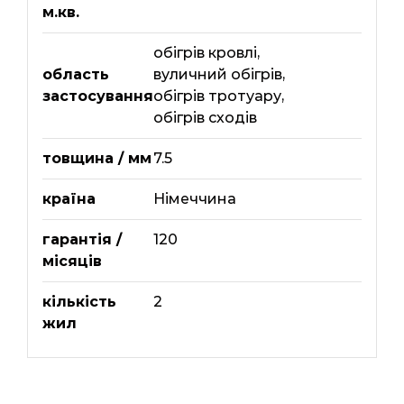
м.кв.
обігрів кровлі
,
область
вуличний обігрів
,
застосування
обігрів тротуару
,
обігрів сходів
товщина / мм
7.5
країна
Німеччина
гарантія /
120
місяців
кількість
2
жил