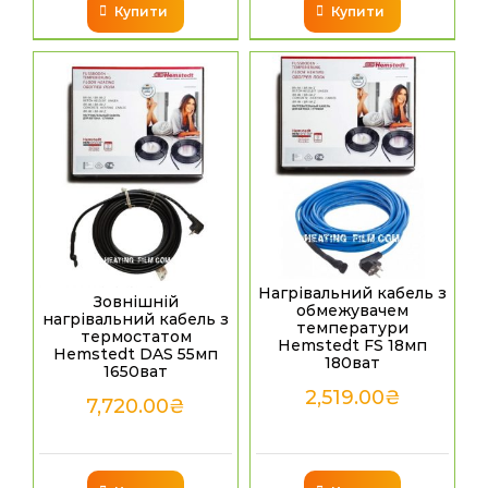
Купити
Купити
Нагрівальний кабель з
Зовнішній
обмежувачем
нагрівальний кабель з
температури
термостатом
Hemstedt FS 18мп
Hemstedt DAS 55мп
180ват
1650ват
2,519.00
₴
7,720.00
₴