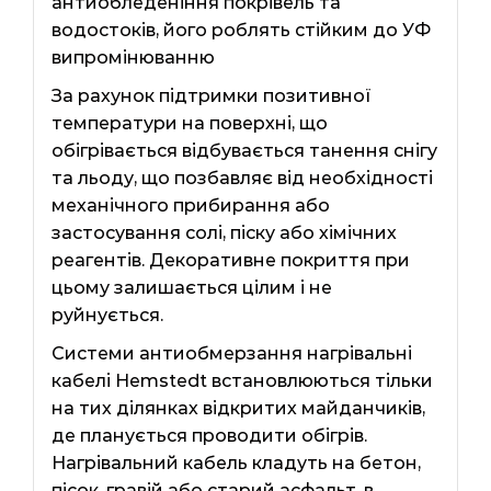
антиобледеніння покрівель та
водостоків, його роблять стійким до УФ
випромінюванню
За рахунок підтримки позитивної
температури на поверхні, що
обігрівається відбувається танення снігу
та льоду, що позбавляє від необхідності
механічного прибирання або
застосування солі, піску або хімічних
реагентів. Декоративне покриття при
цьому залишається цілим і не
руйнується.
Системи антиобмерзання нагрівальні
кабелі Hemstedt встановлюються тільки
на тих ділянках відкритих майданчиків,
де планується проводити обігрів.
Нагрівальний кабель кладуть на бетон,
пісок, гравій або старий асфальт, в