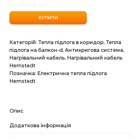
Вуличний
нагрівальний
кабель
КУПИТИ
Hemstedt
BR25
(Німеччина)
Категорій:
Тепла підлога в коридор
,
Тепла
1.9м2,
підлога на балкон-d
,
Антикригова система
,
19.02мп,
Нагрівальний кабель
,
Нагрівальний кабель
476ват
Hemstedt
кількість
Позначка:
Електрична тепла підлога
Hemstedt
Опис
Додаткова інформація