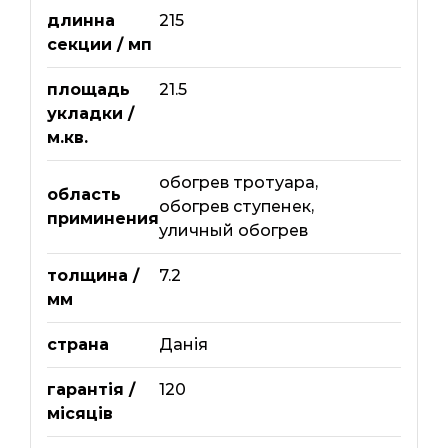
длинна
215
секции / мп
площадь
21.5
укладки /
м.кв.
обогрев тротуара
,
область
обогрев ступенек
,
приминения
уличный обогрев
толщина /
7.2
мм
страна
Данія
гарантія /
120
місяців