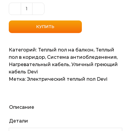
Количество
товара
Уличный
КУПИТЬ
нагревательный
кабель
DeviasphaltTM
Категорий:
Теплый пол на балкон
,
Теплый
30T
пол в коридор
,
Система антиобледенения
,
(DTIK-
Нагревательный кабель
,
Уличный греющий
30)
кабель Devi
(Дания)
Метка:
Электрический теплый пол Devi
21.5м2,
215мп,
6470ват
Описание
Детали