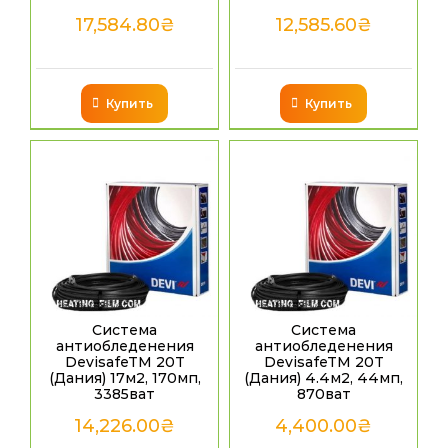
17,584.80
₴
12,585.60
₴
Купить
Купить
Система
Система
антиобледенения
антиобледенения
DevisafeTM 20T
DevisafeTM 20T
(Дания) 17м2, 170мп,
(Дания) 4.4м2, 44мп,
3385ват
870ват
14,226.00
₴
4,400.00
₴