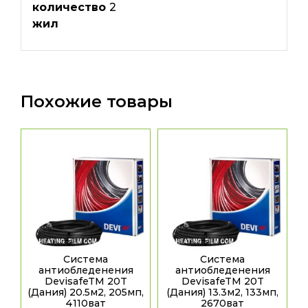
количество
2
жил
Похожие товары
Система
Система
антиобледенения
антиобледенения
DevisafeTM 20T
DevisafeTM 20T
(Дания) 20.5м2, 205мп,
(Дания) 13.3м2, 133мп,
4110ват
2670ват