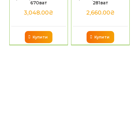
670ват
281ват
3,048.00
₴
2,660.00
₴
Купити
Купити