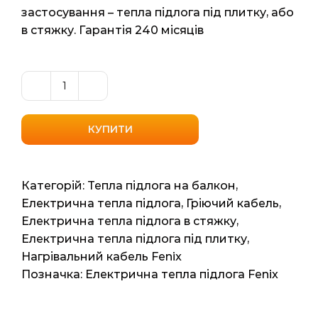
застосування – тепла підлога під плитку, або
в стяжку. Гарантія 240 місяців
Універсальний
нагрівальний
кабель
КУПИТИ
Fenix
(Чехія)
ADSV
Категорій:
Тепла підлога на балкон
,
18600
Електрична тепла підлога
,
Гріючий кабель
,
4.7м2
Електрична тепла підлога в стяжку
,
34.4мп
Електрична тепла підлога під плитку
,
600ват
Нагрівальний кабель Fenix
кількість
Позначка:
Електрична тепла підлога Fenix