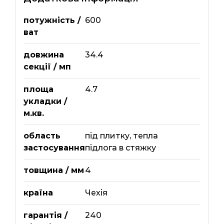
потужність /
600
ват
довжина
34.4
секції / мп
площа
4.7
укладки /
м.кв.
область
під плитку
,
тепла
застосування
підлога в стяжку
товщина / мм
4
країна
Чехія
гарантія /
240