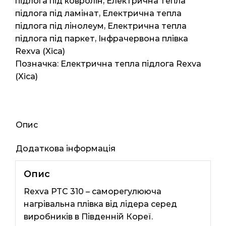
підлога під ковролін
,
Електрична тепла
1мп
підлога під ламінат
,
Електрична тепла
220ват
підлога під лінолеум
,
Електрична тепла
кількість
підлога під паркет
,
Інфрачервона плівка
Rexva (Xica)
Позначка:
Електрична тепла підлога Rexva
(Xica)
Опис
Додаткова інформація
Опис
Rexva PTC 310 – саморегулююча
нагрівальна плівка від лідера серед
виробників в Південній Кореї.