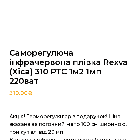
Саморегулюча
інфрачервона плівка Rexva
(Xica) 310 PTC 1м2 1мп
220ват
310.00
₴
Акція! Терморегулятор в подарунок! Ціна
вказана за погонний метр 100 см шириною,
при купівлі від 20 мп
В складі карбону є термопаста (додатково