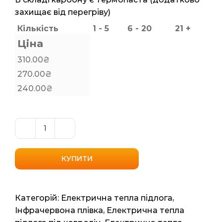
захищає від перегріву)
Кількість
1 - 5
6 - 20
21 +
Ціна
310.00
₴
270.00
₴
240.00
₴
Саморегулюча
інфрачервона
плівка
КУПИТИ
Rexva
(Xica)
310
Категорій:
Електрична тепла підлога
,
PTC
Інфрачервона плівка
,
Електрична тепла
1м2