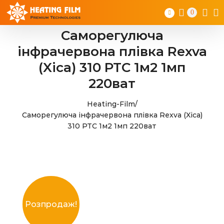
Skip
0
to
content
Саморегулюча
інфрачервона плівка Rexva
(Xica) 310 PTC 1м2 1мп
220ват
Heating-Film
/
Саморегулюча інфрачервона плівка Rexva (Xica)
310 PTC 1м2 1мп 220ват
Розпродаж!