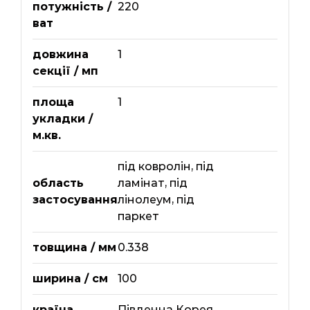
потужність /
220
ват
довжина
1
секції / мп
площа
1
укладки /
м.кв.
під ковролін
,
під
область
ламінат
,
під
застосування
лінолеум
,
під
паркет
товщина / мм
0.338
ширина / см
100
країна
Південна Корея