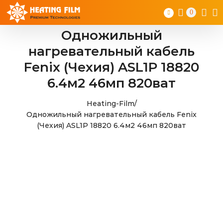
Skip
0
to
content
Одножильный
нагревательный кабель
Fenix (Чехия) ASL1P 18820
6.4м2 46мп 820ват
Heating-Film
/
Одножильный нагревательный кабель Fenix
(Чехия) ASL1P 18820 6.4м2 46мп 820ват