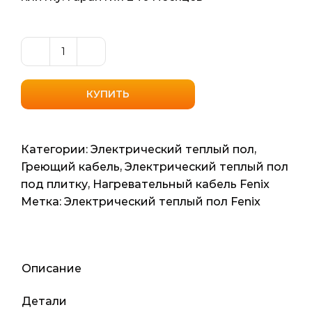
Количество
товара
Одножильный
КУПИТЬ
нагревательный
кабель
Fenix
Категории:
Электрический теплый пол
,
(Чехия)
Греющий кабель
,
Электрический теплый пол
ASL1P
под плитку
,
Нагревательный кабель Fenix
18820
Метка:
Электрический теплый пол Fenix
6.4м2
46мп
820ват
Описание
Детали