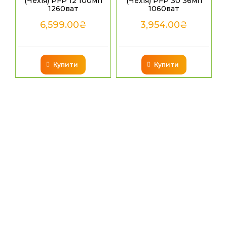
(Чехія) PFP 12 100мп
(Чехія) PFP 30 36мп
1260ват
1060ват
6,599.00
₴
3,954.00
₴
Купити
Купити