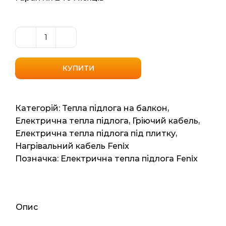
Одножильний
нагрівальний
кабель
КУПИТИ
Fenix
(Чехія)
ASL1P
Категорій:
Тепла підлога на балкон
,
18450
Електрична тепла підлога
,
Гріючий кабель
,
3.5м2
Електрична тепла підлога під плитку
,
24мп
Нагрівальний кабель Fenix
450ват
Позначка:
Електрична тепла підлога Fenix
кількість
Опис