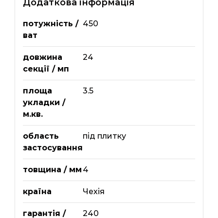
Додаткова інформація
потужність /
450
ват
довжина
24
секції / мп
площа
3.5
укладки /
м.кв.
область
під плитку
застосування
товщина / мм
4
країна
Чехія
гарантія /
240