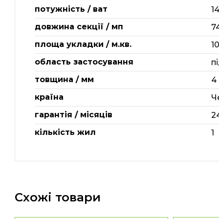
потужність / ват
1
довжина секції / мп
7
площа укладки / м.кв.
10
область застосування
п
товщина / мм
4
країна
Ч
гарантія / місяців
2
кількість жил
1
Схожі товари