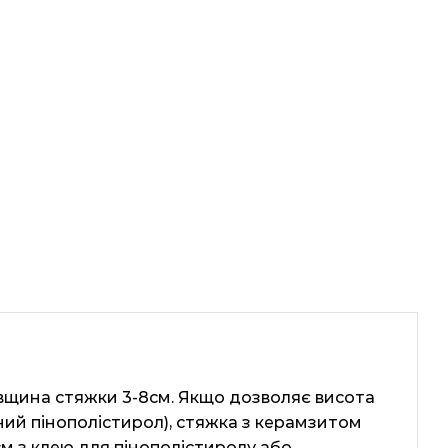
вщина стяжки 3-8см. Якщо дозволяє висота
ний пінополістирол), стяжка з керамзитом
см з клею для пінополістиролу або