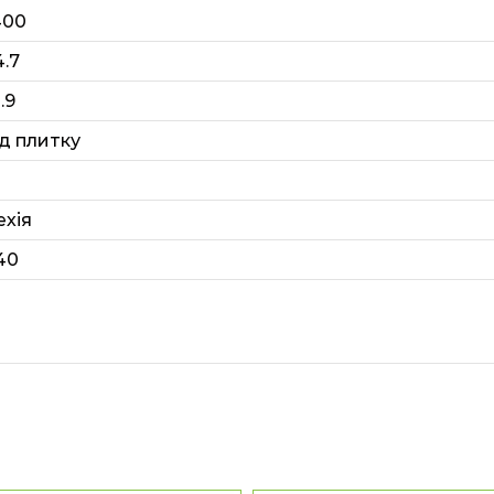
400
4.7
.9
ід плитку
ехія
40