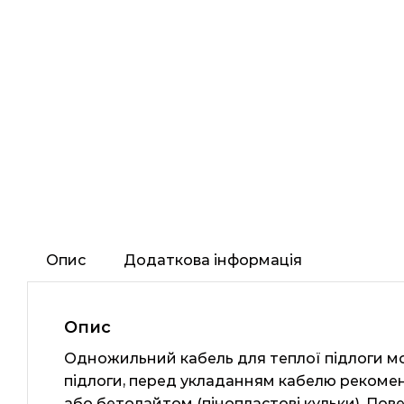
Опис
Додаткова інформація
Опис
Одножильний кабель для теплої підлоги м
підлоги, перед укладанням кабелю рекомен
або бетолайтом (пінопластові кульки). Пов