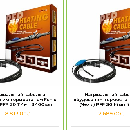
рівальний кабель з
Нагрівальний кабе
ним термостатом Fenix
вбудованим термостат
) PFP 30 114мп 3400ват
(Чехія) PFP 30 14мп 
8,813.00
₴
2,689.00
₴