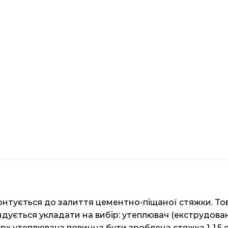
онтується до залиття цементно-піщаної стяжки. То
дується укладати на вибір: утеплювач (екструдова
ерх утеплювача повинна бути зроблена стяжка 1-1,5 