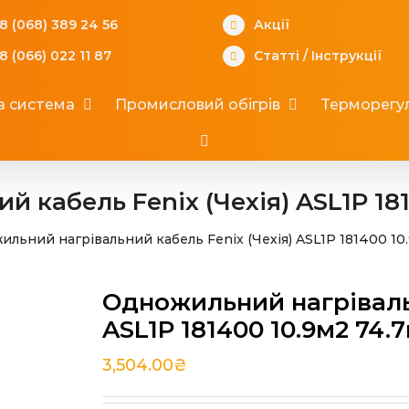
8 (068) 389 24 56
Акції
8 (066) 022 11 87
Статті
/
Інструкції
а система
Промисловий обігрів
Терморегул
 кабель Fenix (Чехія) ASL1P 181
льний нагрівальний кабель Fenix (Чехія) ASL1P 181400 10
Одножильний нагрівальн
ASL1P 181400 10.9м2 74.
3,504.00
₴