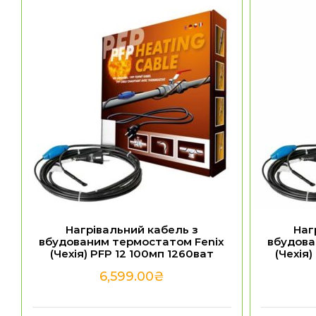
Нагрівальний кабель з
Наг
вбудованим термостатом Fenix
вбудова
(Чехія) PFP 12 100мп 1260ват
(Чехія
6,599.00
₴