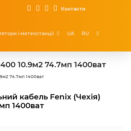
Контакти
ятори і метеостанції
UA
RU
400 10.9м2 74.7мп 1400ват
.9м2 74.7мп 1400ват
ий кабель Fenix (Чехія)
7мп 1400ват