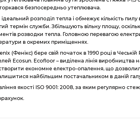
 торкався безпосередньо утеплювача.
є ідеальний розподіл тепла і обмежує кількість пилу
гий термін служби. Збільшують вільну площу, оскільк
ментів розводки тепла. Головною перевагою електр
ератури в окремих приміщеннях.
ix ​​(Фенікс) бере свій початок в 1990 році в Чеські
елей Ecosun. Ecofloor – виділена лінія виробництва н
– створити економне електро-опалення, що дозволил
 залишитися найбільшим постачальником в даній галу
ління якості ISO 9001: 2008, за яким регулярно стеж
орахунок.