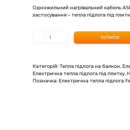
Одножильний нагрівальний кабель ASL1
застосування – тепла підлога під плитк
КУПИТИ
Одножильний
нагрівальний
кабель
Fenix
Категорій:
Тепла підлога на балкон
,
Ел
(Чехія)
Електрична тепла підлога під плитку
,
Н
ASL1P
Позначка:
Електрична тепла підлога Fe
181400
10.9м2
74.7мп
1400ват
кількість