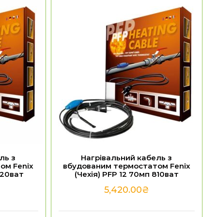
ль з
Нагрівальний кабель з
ом Fenix
вбудованим термостатом Fenix
420ват
(Чехія) PFP 12 70мп 810ват
5,420.00
₴