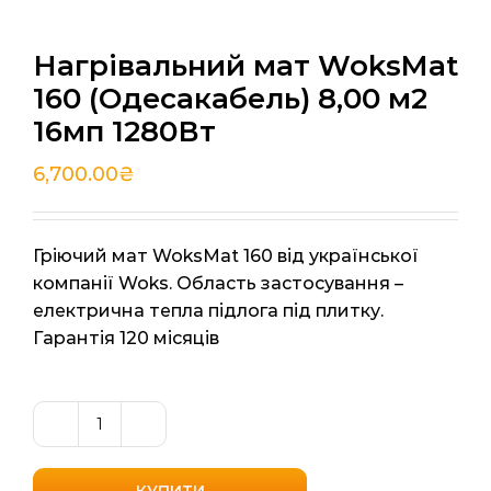
Нагрівальний мат WoksMat
160 (Одесакабель) 8,00 м2
16мп 1280Вт
6,700.00
₴
Гріючий мат WoksMat 160 від української
компанії Woks. Область застосування –
електрична тепла підлога під плитку.
Гарантія 120 місяців
Нагрівальний
мат
WoksMat
КУПИТИ