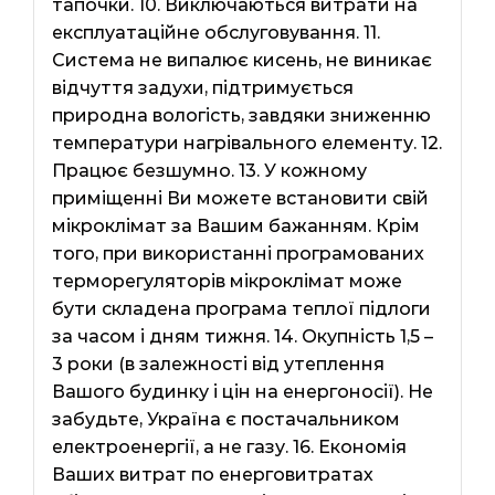
тапочки. 10. Виключаються витрати на
експлуатаційне обслуговування. 11.
Система не випалює кисень, не виникає
відчуття задухи, підтримується
природна вологість, завдяки зниженню
температури нагрівального елементу. 12.
Працює безшумно. 13. У кожному
приміщенні Ви можете встановити свій
мікроклімат за Вашим бажанням. Крім
того, при використанні програмованих
терморегуляторів мікроклімат може
бути складена програма теплої підлоги
за часом і дням тижня. 14. Окупність 1,5 –
3 роки (в залежності від утеплення
Вашого будинку і цін на енергоносії). Не
забудьте, Україна є постачальником
електроенергії, а не газу. 16. Економія
Ваших витрат по енерговитратах