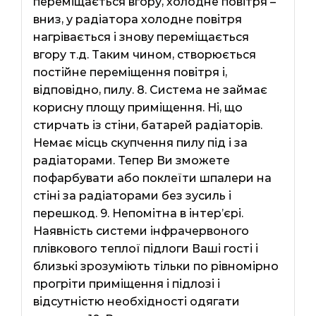
переміщається вгору, холодне повітря –
вниз, у радіатора холодне повітря
нагрівається і знову переміщається
вгору т.д. Таким чином, створюється
постійне переміщення повітря і,
відповідно, пилу. 8. Система не займає
корисну площу приміщення. Ні, що
стирчать із стіни, батарей радіаторів.
Немає місць скупчення пилу під і за
радіаторами. Тепер Ви зможете
пофарбувати або поклеїти шпалери на
стіні за радіаторами без зусиль і
перешкод. 9. Непомітна в інтер’єрі.
Наявність системи інфрачервоного
плівкового теплої підлоги Ваші гості і
близькі зрозуміють тільки по рівномірно
прогріти приміщення і підлозі і
відсутністю необхідності одягати