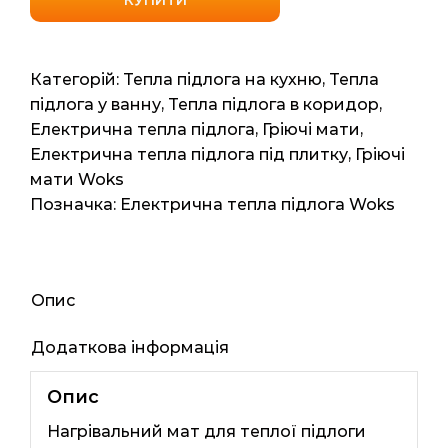
160
(Одесакабель)
8,00
Категорій:
Тепла підлога на кухню
,
Тепла
м2
підлога у ванну
,
Тепла підлога в коридор
,
16мп
Електрична тепла підлога
,
Гріючі мати
,
1280Вт
Електрична тепла підлога під плитку
,
Гріючі
кількість
мати Woks
Позначка:
Електрична тепла підлога Woks
Опис
Додаткова інформація
Опис
Нагрівальний мат для теплої підлоги