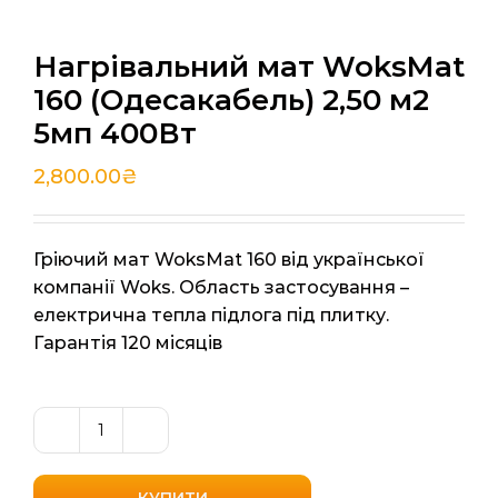
Нагрівальний мат WoksMat
160 (Одесакабель) 2,50 м2
5мп 400Вт
2,800.00
₴
Гріючий мат WoksMat 160 від української
компанії Woks. Область застосування –
електрична тепла підлога під плитку.
Гарантія 120 місяців
Нагрівальний
мат
WoksMat
КУПИТИ