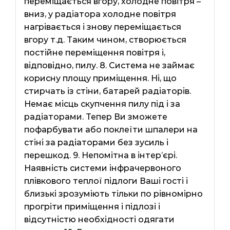
переміщається вгору, холодне повітря –
вниз, у радіатора холодне повітря
нагрівається і знову переміщається
вгору т.д. Таким чином, створюється
постійне переміщення повітря і,
відповідно, пилу. 8. Система не займає
корисну площу приміщення. Ні, що
стирчать із стіни, батарей радіаторів.
Немає місць скупчення пилу під і за
радіаторами. Тепер Ви зможете
пофарбувати або поклеїти шпалери на
стіні за радіаторами без зусиль і
перешкод. 9. Непомітна в інтер’єрі.
Наявність системи інфрачервоного
плівкового теплої підлоги Ваші гості і
близькі зрозуміють тільки по рівномірно
прогріти приміщення і підлозі і
відсутністю необхідності одягати