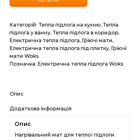
160
(Одесакабель)
2,50
Категорій:
Тепла підлога на кухню
,
Тепла
м2
підлога у ванну
,
Тепла підлога в коридор
,
5мп
Електрична тепла підлога
,
Гріючі мати
,
400Вт
Електрична тепла підлога під плитку
,
Гріючі
кількість
мати Woks
Позначка:
Електрична тепла підлога Woks
Опис
Додаткова інформація
Опис
Нагрівальний мат для теплої підлоги