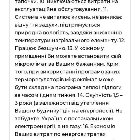
тапочки. 10. Виключаються витрати на
експлуатаційне обслуговування. 11.
Система не випалює кисень, не виникає
відчуття задухи, підтримується
природна вологість, завдяки зниженню
температури нагрівального елементу. 12.
Працює безшумно. 13. У кожному
приміщенні Ви можете встановити свій
мікроклімат за Вашим бажанням. Крім
того, при використанні програмованих
терморегуляторів мікроклімат може
бути складена програма теплої підлоги
за часом і дням тижня. 14. Окупність 1,5 –
3 роки (в залежності від утеплення
Вашого будинку і цін на енергоносії). Не
забудьте, Україна є постачальником
електроенергії, а не газу. 16. Економія
Ваших витрат по енерговитратах