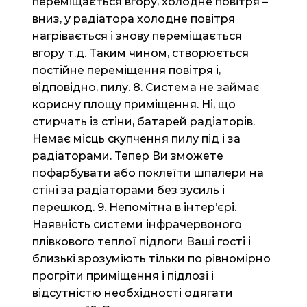
переміщається вгору, холодне повітря –
вниз, у радіатора холодне повітря
нагрівається і знову переміщається
вгору т.д. Таким чином, створюється
постійне переміщення повітря і,
відповідно, пилу. 8. Система не займає
корисну площу приміщення. Ні, що
стирчать із стіни, батарей радіаторів.
Немає місць скупчення пилу під і за
радіаторами. Тепер Ви зможете
пофарбувати або поклеїти шпалери на
стіні за радіаторами без зусиль і
перешкод. 9. Непомітна в інтер’єрі.
Наявність системи інфрачервоного
плівкового теплої підлоги Ваші гості і
близькі зрозуміють тільки по рівномірно
прогріти приміщення і підлозі і
відсутністю необхідності одягати