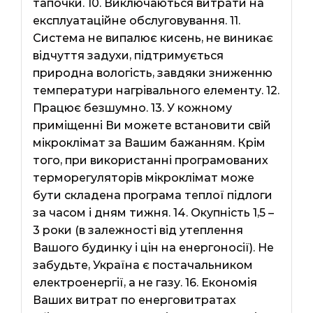
тапочки. 10. Виключаються витрати на
експлуатаційне обслуговування. 11.
Система не випалює кисень, не виникає
відчуття задухи, підтримується
природна вологість, завдяки зниженню
температури нагрівального елементу. 12.
Працює безшумно. 13. У кожному
приміщенні Ви можете встановити свій
мікроклімат за Вашим бажанням. Крім
того, при використанні програмованих
терморегуляторів мікроклімат може
бути складена програма теплої підлоги
за часом і дням тижня. 14. Окупність 1,5 –
3 роки (в залежності від утеплення
Вашого будинку і цін на енергоносії). Не
забудьте, Україна є постачальником
електроенергії, а не газу. 16. Економія
Ваших витрат по енерговитратах