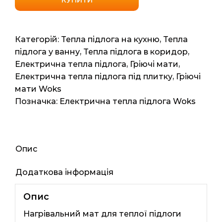
160
(Одесакабель)
0,75
Категорій:
Тепла підлога на кухню
,
Тепла
м2
підлога у ванну
,
Тепла підлога в коридор
,
1.5мп
Електрична тепла підлога
,
Гріючі мати
,
120Вт
Електрична тепла підлога під плитку
,
Гріючі
кількість
мати Woks
Позначка:
Електрична тепла підлога Woks
Опис
Додаткова інформація
Опис
Нагрівальний мат для теплої підлоги