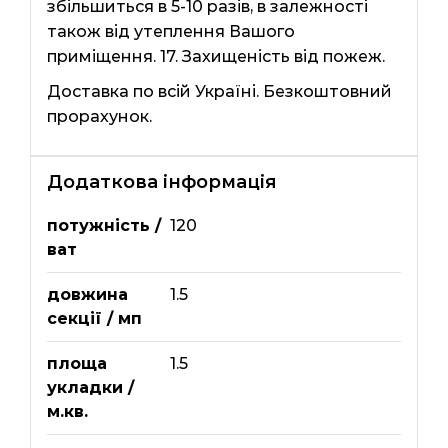
збільшиться в 5-10 разів, в залежності
також від утеплення Вашого
приміщення. 17. Захищеність від пожеж.
Доставка по всій Україні. Безкоштовний
прорахунок.
Додаткова інформація
потужність /
120
ват
довжина
1.5
секції / мп
площа
1.5
укладки /
м.кв.