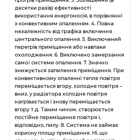
прогрів приміщення. 3. Збільшення (в
десятки разів) ефективності
використання енергоносія, в порівнянні
з конвективним опаленням. 4. Повна
незалежність від графіка включення
центрального опалення. 5. Виключений
перегрів приміщення або навпаки
охолодження. 6. Виключено замерзання
самої системи опалення. 7. Значно
знижується запилення приміщення. При
конвективному опаленні тепле повітря
переміщається вгору, холодне повітря –
вниз, у радіатора холодне повітря
нагрівається і знову переміщається
вгору т.д. Таким чином, створюється
постійне переміщення повітря і,
відповідно, пилу. 8. Система не займає
корисну площу приміщення. Ні, що