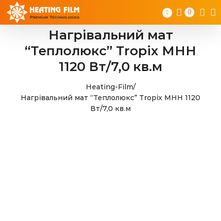
Skip
0
to
content
Нагрівальний мат
“Теплолюкс” Tropix МНН
1120 Вт/7,0 кв.м
Heating-Film
/
Нагрівальний мат “Теплолюкс” Tropix МНН 1120
Вт/7,0 кв.м