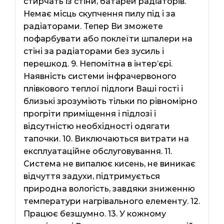
стирчать із стіни, батарей радіаторів.
Немає місць скупчення пилу під і за
радіаторами. Тепер Ви зможете
пофарбувати або поклеїти шпалери на
стіні за радіаторами без зусиль і
перешкод. 9. Непомітна в інтер’єрі.
Наявність системи інфрачервоного
плівкового теплої підлоги Ваші гості і
близькі зрозуміють тільки по рівномірно
прогріти приміщення і підлозі і
відсутністю необхідності одягати
тапочки. 10. Виключаються витрати на
експлуатаційне обслуговування. 11.
Система не випалює кисень, не виникає
відчуття задухи, підтримується
природна вологість, завдяки зниженню
температури нагрівального елементу. 12.
Працює безшумно. 13. У кожному