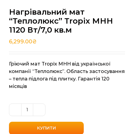
Нагрівальний мат
“Теплолюкс” Tropix МНН
1120 Вт/7,0 кв.м
6,299.00
₴
Гріючий мат Tropix МНН від української
компанії “Теплолюкс”. Область застосування
– тепла підлога під плитку. Гарантія 120
місяців
Нагрівальний
мат
"Теплолюкс"
КУПИТИ