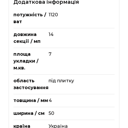
Додаткова інформація
потужність /
1120
ват
довжина
14
секції / мп
площа
7
укладки /
м.кв.
область
під плитку
застосування
товщина / мм
4
ширина / см
50
країна
Україна