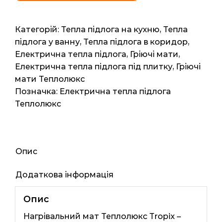
Tropix
МНН
1120
Категорій:
Тепла підлога на кухню
,
Тепла
Вт/7,0
підлога у ванну
,
Тепла підлога в коридор
,
кв.м
Електрична тепла підлога
,
Гріючі мати
,
кількість
Електрична тепла підлога під плитку
,
Гріючі
мати Теплолюкс
Позначка:
Електрична тепла підлога
Теплолюкс
Опис
Додаткова інформація
Опис
Нагрівальний мат Теплолюкс Tropix –