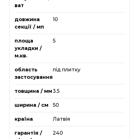
ват
довжина
10
секції / мп
площа
5
укладки /
м.кв.
область
під плитку
застосування
товщина / мм
3.5
ширина / см
50
країна
Латвія
гарантія /
240