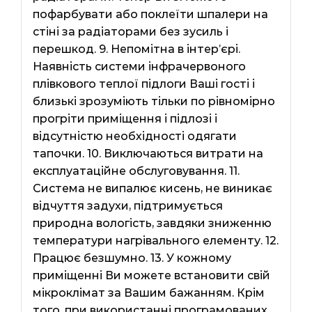
пофарбувати або поклеїти шпалери на
стіні за радіаторами без зусиль і
перешкод. 9. Непомітна в інтер’єрі.
Наявність системи інфрачервоного
плівкового теплої підлоги Ваші гості і
близькі зрозуміють тільки по рівномірно
прогріти приміщення і підлозі і
відсутністю необхідності одягати
тапочки. 10. Виключаються витрати на
експлуатаційне обслуговування. 11.
Система не випалює кисень, не виникає
відчуття задухи, підтримується
природна вологість, завдяки зниженню
температури нагрівального елементу. 12.
Працює безшумно. 13. У кожному
приміщенні Ви можете встановити свій
мікроклімат за Вашим бажанням. Крім
того, при використанні програмованих