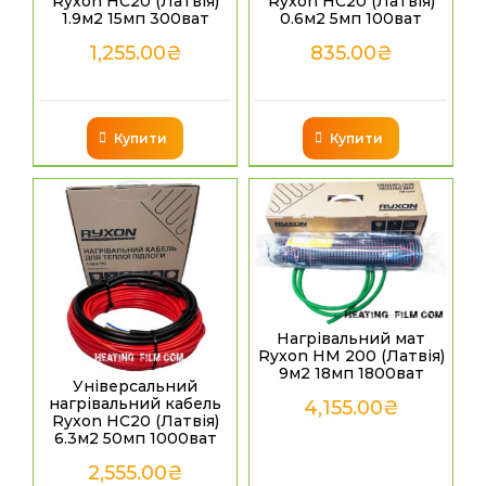
Ryxon HC20 (Латвія)
Ryxon HC20 (Латвія)
1.9м2 15мп 300ват
0.6м2 5мп 100ват
1,255.00
₴
835.00
₴
Купити
Купити
Нагрівальний мат
Ryxon HM 200 (Латвія)
9м2 18мп 1800ват
Універсальний
нагрівальний кабель
4,155.00
₴
Ryxon HC20 (Латвія)
6.3м2 50мп 1000ват
2,555.00
₴