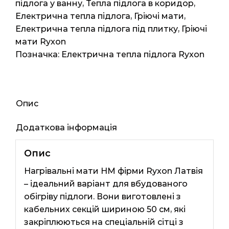
5м2
підлога у ванну
,
Тепла підлога в коридор
,
10мп
Електрична тепла підлога
,
Гріючі мати
,
1000ват
Електрична тепла підлога під плитку
,
Гріючі
кількість
мати Ryxon
Позначка:
Електрична тепла підлога Ryxon
Опис
Додаткова інформація
Опис
Нагрівальні мати HM фірми Ryxon Латвія
– ідеальний варіант для вбудованого
обігріву підлоги. Вони виготовлені з
кабельних секцій шириною 50 см, які
закріплюються на спеціальній сітці з