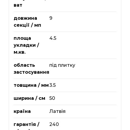
ват
довжина
9
секції / мп
площа
4.5
укладки /
м.кв.
область
під плитку
застосування
товщина / мм
3.5
ширина / см
50
країна
Латвія
гарантія /
240