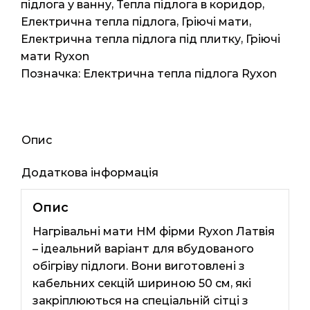
4.5м2
підлога у ванну
,
Тепла підлога в коридор
,
9мп
Електрична тепла підлога
,
Гріючі мати
,
900ват
Електрична тепла підлога під плитку
,
Гріючі
кількість
мати Ryxon
Позначка:
Електрична тепла підлога Ryxon
Опис
Додаткова інформація
Опис
Нагрівальні мати HM фірми Ryxon Латвія
– ідеальний варіант для вбудованого
обігріву підлоги. Вони виготовлені з
кабельних секцій шириною 50 см, які
закріплюються на спеціальній сітці з