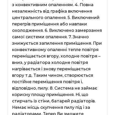
з конвективним опаленням. 4. Повна
незалежність від графіка включення
центрального опалення. 5. Виключений
перегрів приміщення або навпаки
охолодження. 6. Виключено замерзання
самої системи опалення. 7. Значно
знижується запилення приміщення. При
конвективному опаленні тепле повітря
переміщається вгору, холодне повітря –
вниз, у радіатора холодне повітря
нагрівається і знову переміщається
вгору т.д. Таким чином, створюється
постійне переміщення повітря і,
відповідно, пилу. 8. Система не займає
корисну площу приміщення. Ні, що
стирчать із стіни, батарей радіаторів.
Немає місць скупчення пилу під і за
радіаторами. Тепер Ви зможете