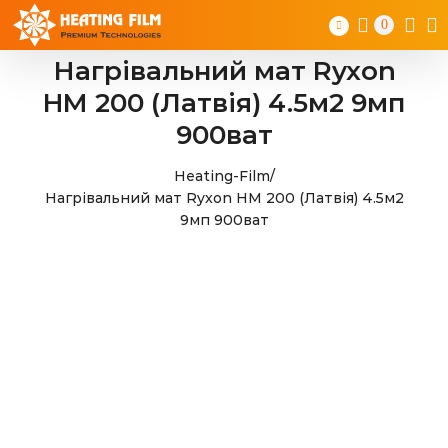
Skip
0
to
content
Нагрівальний мат Ryxon
HM 200 (Латвія) 4.5м2 9мп
900ват
Heating-Film
/
Нагрівальний мат Ryxon HM 200 (Латвія) 4.5м2
9мп 900ват