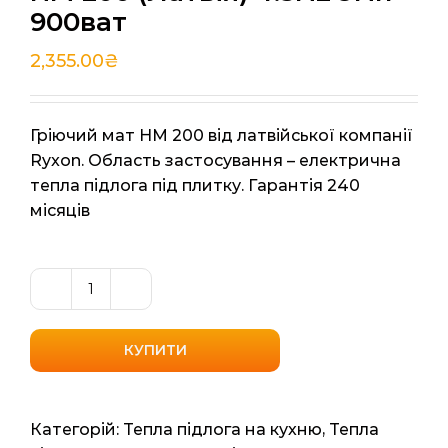
900ват
2,355.00
₴
Гріючий мат HM 200 від латвійської компанії
Ryxon. Область застосування – електрична
тепла підлога під плитку. Гарантія 240
місяців
Нагрівальний
мат
Ryxon
КУПИТИ
HM
200
(Латвія)
Категорій:
Тепла підлога на кухню
,
Тепла