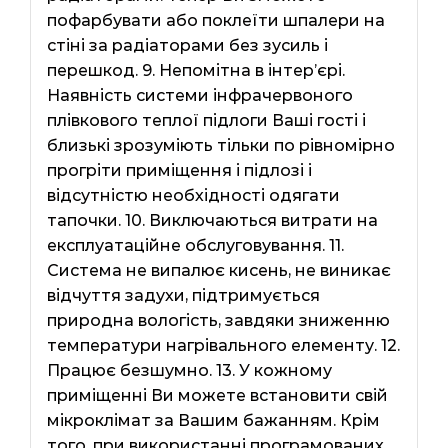
пофарбувати або поклеїти шпалери на
стіні за радіаторами без зусиль і
перешкод. 9. Непомітна в інтер’єрі.
Наявність системи інфрачервоного
плівкового теплої підлоги Ваші гості і
близькі зрозуміють тільки по рівномірно
прогріти приміщення і підлозі і
відсутністю необхідності одягати
тапочки. 10. Виключаються витрати на
експлуатаційне обслуговування. 11.
Система не випалює кисень, не виникає
відчуття задухи, підтримується
природна вологість, завдяки зниженню
температури нагрівального елементу. 12.
Працює безшумно. 13. У кожному
приміщенні Ви можете встановити свій
мікроклімат за Вашим бажанням. Крім
того, при використанні програмованих