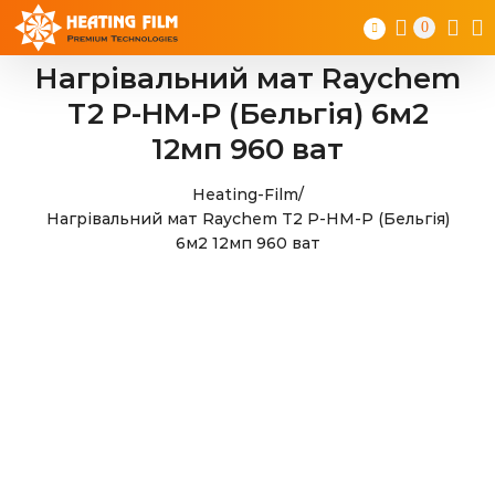
Skip
0
to
content
Нагрівальний мат Raychem
T2 P-HM-P (Бельгія) 6м2
12мп 960 ват
Heating-Film
/
Нагрівальний мат Raychem T2 P-HM-P (Бельгія)
6м2 12мп 960 ват