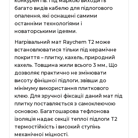
конкурентів. Під маркою виходить
багато видів кабелю для підлогового
опалення, які оснащені самими
останніми технологіями і
новаторськими ідеями.
Нагрівальний мат Raychem T2 може
встановлюватися тільки під керамічне
покриття – плитку, кахель, природний
кахель. Товщина жили всього 3 мм., Що
дозволяє практично не змінювати
висоту фінішної підлоги, звівши до
мінімуму використання плиткового
клею. Для зручної фіксації даний мат під
плитку поставляється з самоклеючою
основою. Багатошарова тефлонова
ізоляція надає секції теплої підлоги Т2
термостійкість і високий ступінь
механічної міцності.