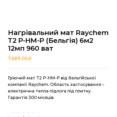
Нагрівальний мат Raychem
T2 P-HM-P (Бельгія) 6м2
12мп 960 ват
7,689.00
₴
Гріючий мат T2 P-HM-P від бельгійської
компанії Raychem. Область застосування –
електрична тепла підлога під плитку.
Гарантія 300 місяців