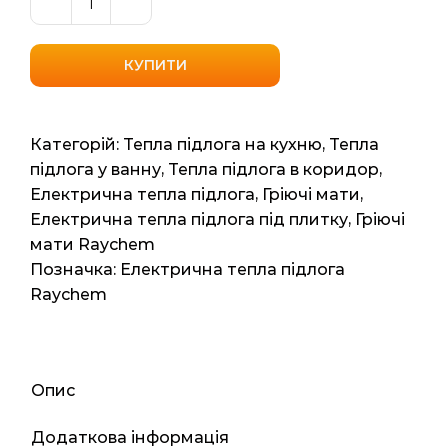
Нагрівальний
мат
Raychem
КУПИТИ
T2
P-
HM-
Категорій:
Тепла підлога на кухню
,
Тепла
P
підлога у ванну
,
Тепла підлога в коридор
,
(Бельгія)
Електрична тепла підлога
,
Гріючі мати
,
6м2
Електрична тепла підлога під плитку
,
Гріючі
12мп
мати Raychem
960
Позначка:
Електрична тепла підлога
ват
Raychem
кількість
Опис
Додаткова інформація