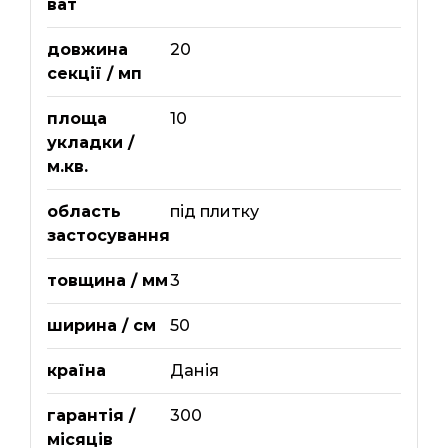
ват
довжина
20
секції / мп
площа
10
укладки /
м.кв.
область
під плитку
застосування
товщина / мм
3
ширина / см
50
країна
Данія
гарантія /
300
місяців