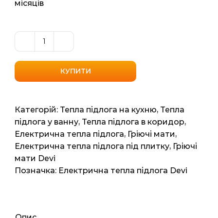
місяців
Нагрівальний
мат
пониженої
КУПИТИ
потужності
DevicomfortTM
100T
Категорій:
Тепла підлога на кухню
,
Тепла
(DTIR-
підлога у ванну
,
Тепла підлога в коридор
,
100
Електрична тепла підлога
,
Гріючі мати
,
Данія)
Електрична тепла підлога під плитку
,
Гріючі
10м2,
мати Devi
20мп,
Позначка:
Електрична тепла підлога Devi
915
/
1000
вт
Опис