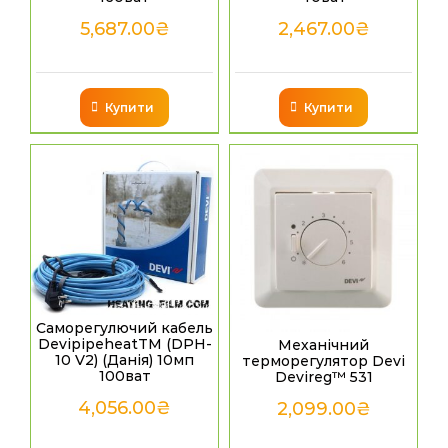
5,687.00
₴
2,467.00
₴
Купити
Купити
Саморегулючий кабель
DevipipeheatТМ (DPH-
Механічний
10 V2) (Данія) 10мп
терморегулятор Devi
100ват
Devireg™ 531
4,056.00
₴
2,099.00
₴