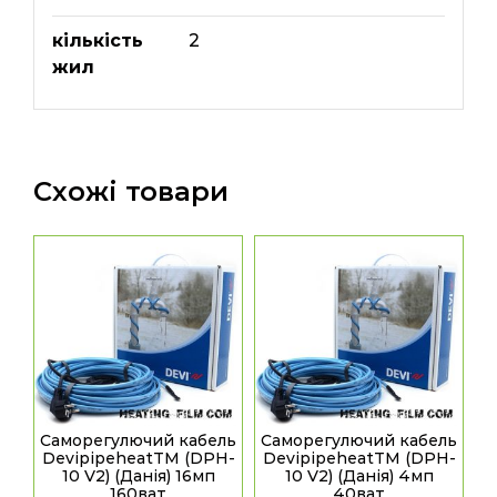
кількість
2
жил
Схожі товари
Саморегулючий кабель
Саморегулючий кабель
DevipipeheatТМ (DPH-
DevipipeheatТМ (DPH-
10 V2) (Данія) 16мп
10 V2) (Данія) 4мп
160ват
40ват