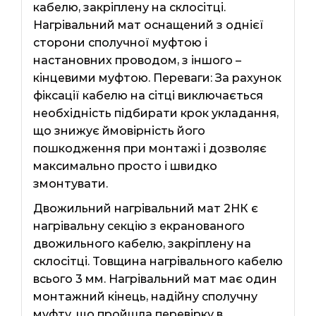
кабелю, закріплену на склосітці.
Нагрівальний мат оснащений з однієї
сторони сполучної муфтою і
настановних проводом, з іншого –
кінцевими муфтою. Переваги: ​​За рахунок
фіксації кабелю на сітці виключається
необхідність підбирати крок укладання,
що знижує ймовірність його
пошкодження при монтажі і дозволяє
максимально просто і швидко
змонтувати.
Двожильний нагрівальний мат 2НК є
нагрівальну секцію з екранованого
двожильного кабелю, закріплену на
склосітці. Товщина нагрівального кабелю
всього 3 мм. Нагрівальний мат має один
монтажний кінець, надійну сполучну
муфту, що пройшла перевірку в