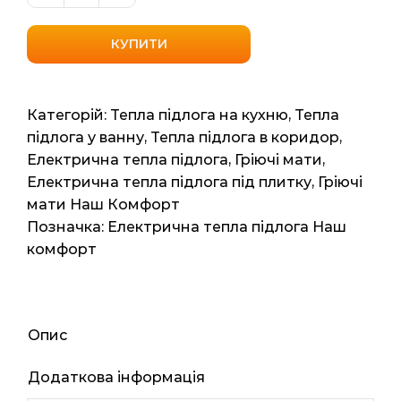
мат
"Наш
КУПИТИ
комфорт"
2НК
450
Категорій:
Тепла підлога на кухню
,
Тепла
Вт/3,0
підлога у ванну
,
Тепла підлога в коридор
,
кв.м
Електрична тепла підлога
,
Гріючі мати
,
кількість
Електрична тепла підлога під плитку
,
Гріючі
мати Наш Комфорт
Позначка:
Електрична тепла підлога Наш
комфорт
Опис
Додаткова інформація