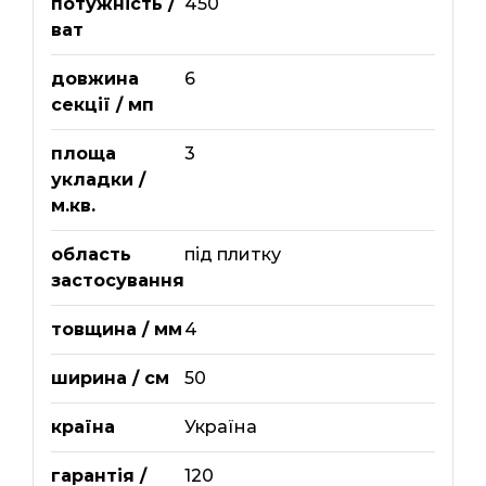
потужність /
450
ват
довжина
6
секції / мп
площа
3
укладки /
м.кв.
область
під плитку
застосування
товщина / мм
4
ширина / см
50
країна
Україна
гарантія /
120