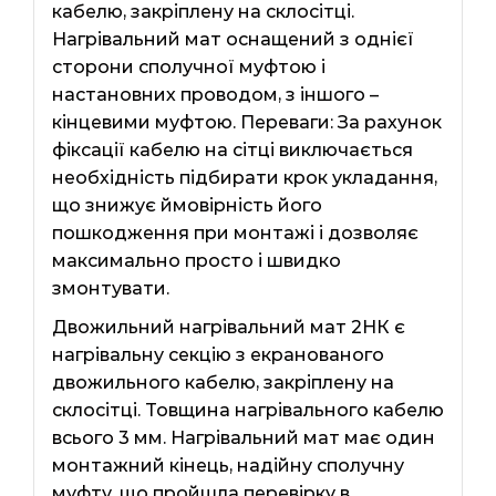
кабелю, закріплену на склосітці.
Нагрівальний мат оснащений з однієї
сторони сполучної муфтою і
настановних проводом, з іншого –
кінцевими муфтою. Переваги: ​​За рахунок
фіксації кабелю на сітці виключається
необхідність підбирати крок укладання,
що знижує ймовірність його
пошкодження при монтажі і дозволяє
максимально просто і швидко
змонтувати.
Двожильний нагрівальний мат 2НК є
нагрівальну секцію з екранованого
двожильного кабелю, закріплену на
склосітці. Товщина нагрівального кабелю
всього 3 мм. Нагрівальний мат має один
монтажний кінець, надійну сполучну
муфту, що пройшла перевірку в