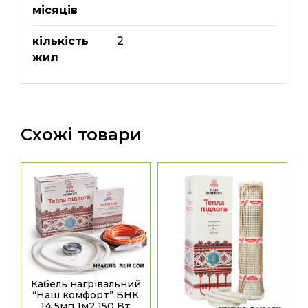
місяців
кількість
2
жил
Схожі товари
Кабель нагрівальний
“Наш комфорт” БНК
14,5мп 1м2 150 Вт