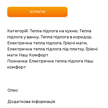
мат
"Наш
КУПИТИ
комфорт"
2НК
300
Категорій:
Тепла підлога на кухню
,
Тепла
Вт/2,0
підлога у ванну
,
Тепла підлога в коридор
,
кв.м
Електрична тепла підлога
,
Гріючі мати
,
кількість
Електрична тепла підлога під плитку
,
Гріючі
мати Наш Комфорт
Позначка:
Електрична тепла підлога Наш
комфорт
Опис
Додаткова інформація