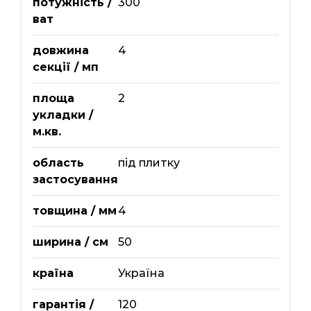
потужність /
300
ват
довжина
4
секції / мп
площа
2
укладки /
м.кв.
область
під плитку
застосування
товщина / мм
4
ширина / см
50
країна
Україна
гарантія /
120