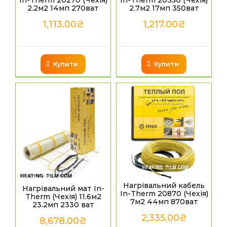
In-Therm 20270 (Чехія)
In-Therm 20350 (Чехія)
2.2м2 14мп 270ват
2.7м2 17мп 350ват
1,113.00
₴
1,217.00
₴
Купити
Купити
Нагрівальний кабель
Нагрівальний мат In-
In-Therm 20870 (Чехія)
Therm (Чехія) 11.6м2
7м2 44мп 870ват
23.2мп 2330 ват
2,335.00
₴
8,678.00
₴