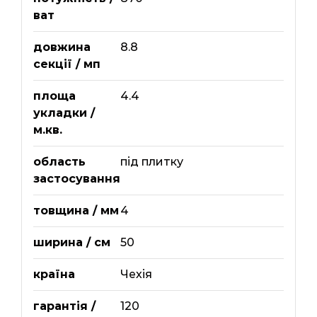
ват
довжина
8.8
секції / мп
площа
4.4
укладки /
м.кв.
область
під плитку
застосування
товщина / мм
4
ширина / см
50
країна
Чехія
гарантія /
120