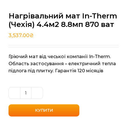
Нагрівальний мат In-Therm
(Чехія) 4.4м2 8.8мп 870 ват
3,537.00
₴
Гріючий мат від чеської компанії In-Therm.
Область застосування – електричний тепла
підлога під плитку. Гарантія 120 місяців
Нагрівальний
мат
In-
КУПИТИ
Therm
(Чехія)