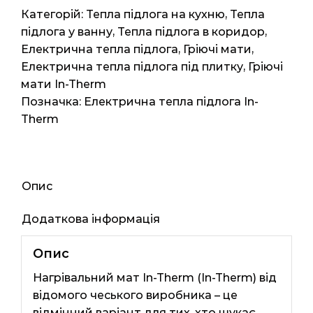
4.4м2
Категорій:
Тепла підлога на кухню
,
Тепла
8.8мп
підлога у ванну
,
Тепла підлога в коридор
,
870
Електрична тепла підлога
,
Гріючі мати
,
ват
Електрична тепла підлога під плитку
,
Гріючі
кількість
мати In-Therm
Позначка:
Електрична тепла підлога In-
Therm
Опис
Додаткова інформація
Опис
Нагрівальний мат In-Therm (In-Therm) від
відомого чеського виробника – це
відмінний варіант для тих, хто шукає