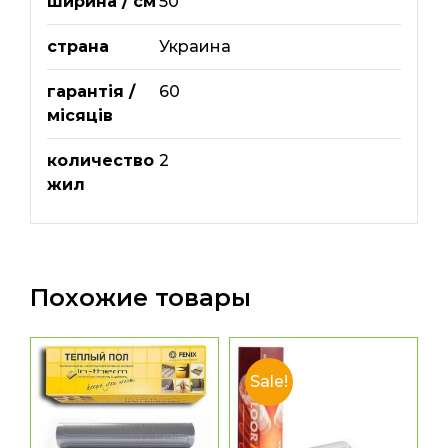
ширина / см
50
страна
Украина
гарантія /
60
місяців
количество
2
жил
Похожие товары
Sale!