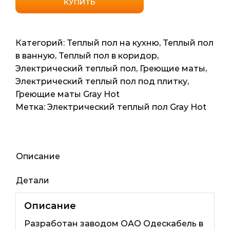
Нагревательный
КУПИТЬ
мат
Gray
Hot
Категорий:
Теплый пол на кухню
,
Теплый пол
(Одесакабель)
в ванную
,
Теплый пол в коридор
,
12.8м2
Электрический теплый пол
,
Греющие маты
,
25.6мп
Электрический теплый пол под плитку
,
1929
Греющие маты Gray Hot
ват
Метка:
Электрический теплый пол Gray Hot
Описание
Детали
Описание
Разработан заводом ОАО Одескабель в