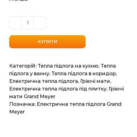
Нагрівальний
мат
Grand
КУПИТИ
Meyer
THM
180-
Категорій:
Тепла підлога на кухню
,
Тепла
090
підлога у ванну
,
Тепла підлога в коридор
,
(Нідерланди)
Електрична тепла підлога
,
Гріючі мати
,
9м2
Електрична тепла підлога під плитку
,
Гріючі
18мп
мати Grand Meyer
1620
Позначка:
Електрична тепла підлога Grand
ват
Meyer
кількість