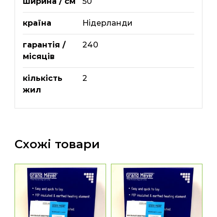
ширина / см
50
країна
Нідерланди
гарантія /
240
місяців
кількість
2
жил
Схожі товари