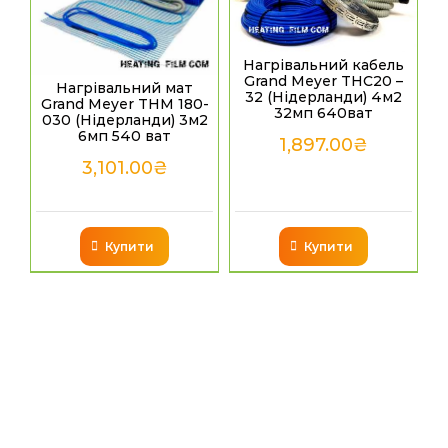
Нагрівальний кабель
Grand Meyer THC20 –
Нагрівальний мат
32 (Нідерланди) 4м2
Grand Meyer THM 180-
32мп 640ват
030 (Нідерланди) 3м2
6мп 540 ват
1,897.00
₴
3,101.00
₴
Купити
Купити