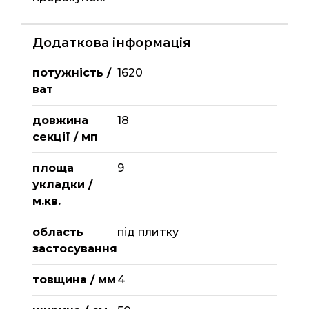
Додаткова інформація
потужність /
1620
ват
довжина
18
секції / мп
площа
9
укладки /
м.кв.
область
під плитку
застосування
товщина / мм
4