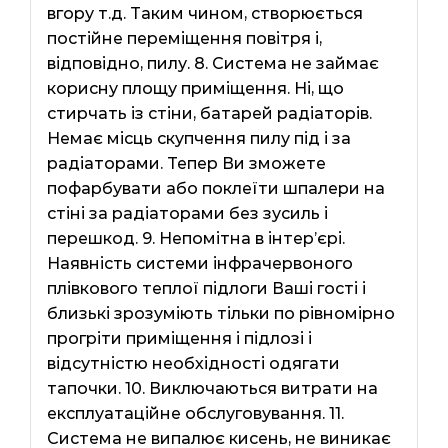
вгору т.д. Таким чином, створюється
постійне переміщення повітря і,
відповідно, пилу. 8. Система не займає
корисну площу приміщення. Ні, що
стирчать із стіни, батарей радіаторів.
Немає місць скупчення пилу під і за
радіаторами. Тепер Ви зможете
пофарбувати або поклеїти шпалери на
стіні за радіаторами без зусиль і
перешкод. 9. Непомітна в інтер’єрі.
Наявність системи інфрачервоного
плівкового теплої підлоги Ваші гості і
близькі зрозуміють тільки по рівномірно
прогріти приміщення і підлозі і
відсутністю необхідності одягати
тапочки. 10. Виключаються витрати на
експлуатаційне обслуговування. 11.
Система не випалює кисень, не виникає