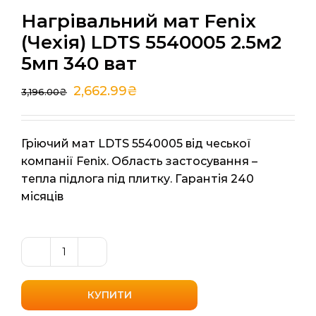
Нагрівальний мат Fenix
(Чехія) LDTS 5540005 2.5м2
5мп 340 ват
2,662.99
₴
3,196.00
₴
Гріючий мат LDTS 5540005 від чеської
компанії Fenix. Область застосування –
тепла підлога під плитку. Гарантія 240
місяців
Нагрівальний
мат
Fenix
КУПИТИ
(Чехія)