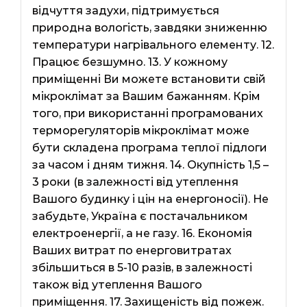
відчуття задухи, підтримується
природна вологість, завдяки зниженню
температури нагрівального елементу. 12.
Працює безшумно. 13. У кожному
приміщенні Ви можете встановити свій
мікроклімат за Вашим бажанням. Крім
того, при використанні програмованих
терморегуляторів мікроклімат може
бути складена програма теплої підлоги
за часом і дням тижня. 14. Окупність 1,5 –
3 роки (в залежності від утеплення
Вашого будинку і цін на енергоносії). Не
забудьте, Україна є постачальником
електроенергії, а не газу. 16. Економія
Ваших витрат по енерговитратах
збільшиться в 5-10 разів, в залежності
також від утеплення Вашого
приміщення. 17. Захищеність від пожеж.