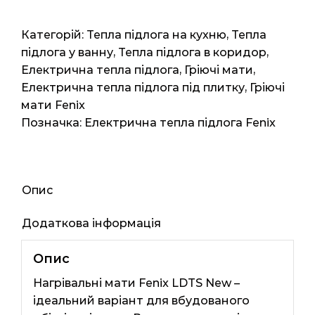
LDTS
5540005
Категорій:
Тепла підлога на кухню
,
Тепла
2.5м2
підлога у ванну
,
Тепла підлога в коридор
,
5мп
Електрична тепла підлога
,
Гріючі мати
,
340
Електрична тепла підлога під плитку
,
Гріючі
ват
мати Fenix
кількість
Позначка:
Електрична тепла підлога Fenix
Опис
Додаткова інформація
Опис
Нагрівальні мати Fenix ​​LDTS New –
ідеальний варіант для вбудованого