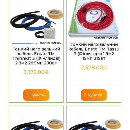
Тонкий нагрівальний
кабель Ensto TM Tassu
Тонкий нагрівальний
3 (Фінляндія) 1.9м2
кабель Ensto TM
15мп 315вт
ThinnKit 3 (Фінляндія)
2.8м2 28.5мп 280вт
2,378.00
₴
3,172.00
₴
Купити
Купити