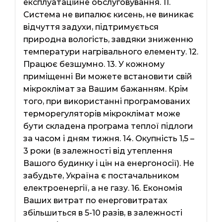
експлуатаційне обслуговування. 11.
Система не випалює кисень, не виникає
відчуття задухи, підтримується
природна вологість, завдяки зниженню
температури нагрівального елементу. 12.
Працює безшумно. 13. У кожному
приміщенні Ви можете встановити свій
мікроклімат за Вашим бажанням. Крім
того, при використанні програмованих
терморегуляторів мікроклімат може
бути складена програма теплої підлоги
за часом і дням тижня. 14. Окупність 1,5 –
3 роки (в залежності від утеплення
Вашого будинку і цін на енергоносії). Не
забудьте, Україна є постачальником
електроенергії, а не газу. 16. Економія
Ваших витрат по енерговитратах
збільшиться в 5-10 разів, в залежності