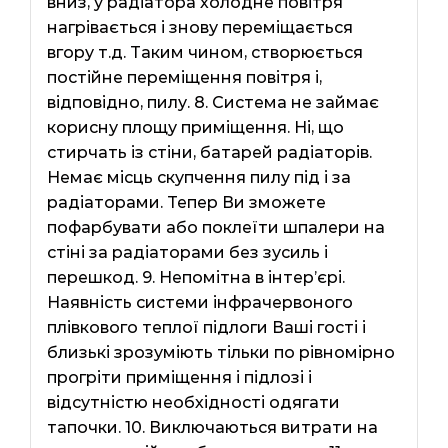
вниз, у радіатора холодне повітря
нагрівається і знову переміщається
вгору т.д. Таким чином, створюється
постійне переміщення повітря і,
відповідно, пилу. 8. Система не займає
корисну площу приміщення. Ні, що
стирчать із стіни, батарей радіаторів.
Немає місць скупчення пилу під і за
радіаторами. Тепер Ви зможете
пофарбувати або поклеїти шпалери на
стіні за радіаторами без зусиль і
перешкод. 9. Непомітна в інтер’єрі.
Наявність системи інфрачервоного
плівкового теплої підлоги Ваші гості і
близькі зрозуміють тільки по рівномірно
прогріти приміщення і підлозі і
відсутністю необхідності одягати
тапочки. 10. Виключаються витрати на