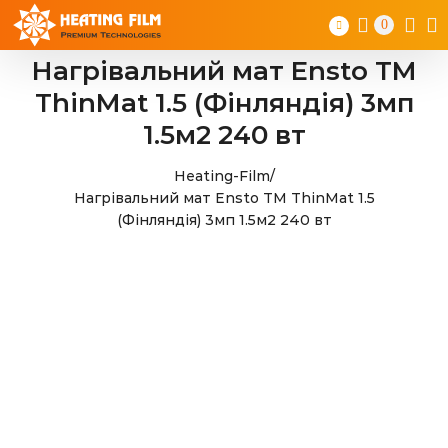
Skip
0
to
content
Нагрівальний мат Ensto TM
ThinMat 1.5 (Фінляндія) 3мп
1.5м2 240 вт
Heating-Film
/
Нагрівальний мат Ensto TM ThinMat 1.5
(Фінляндія) 3мп 1.5м2 240 вт