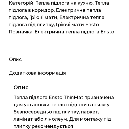
1.5
Категорій:
Тепла підлога на кухню
,
Тепла
(Фінляндія)
підлога в коридор
,
Електрична тепла
3мп
підлога
,
Гріючі мати
,
Електрична тепла
1.5м2
підлога під плитку
,
Гріючі мати Ensto
240
Позначка:
Електрична тепла підлога Ensto
вт
кількість
Опис
Додаткова інформація
Опис
Тепла підлога Ensto ThinMat призначена
для установки теплої підлоги в стяжку
безпосередньо під плитку, паркет,
ламінат або лінолеум. Для монтажу під
плитку рекомендується