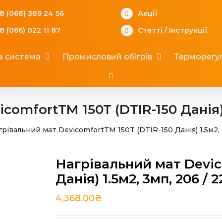
8 (068) 389 24 56
Акції
8 (066) 022 11 87
Статті
/
Інструкції
а система
Промисловий обігрів
Терморегул
omfortTM 150T (DTIR-150 Данія) 1
рівальний мат DevicomfortTM 150T (DTIR-150 Данія) 1.5м2, 
Нагрівальний мат Devic
Данія) 1.5м2, 3мп, 206 / 2
4,368.00
₴