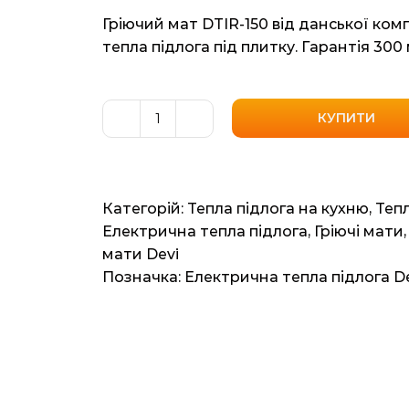
Гріючий мат DTIR-150 від данської ком
тепла підлога під плитку. Гарантія 300 
КУПИТИ
Нагрівальний
мат
DevicomfortTM
150T
Категорій:
Тепла підлога на кухню
,
Тепл
(DTIR-
Електрична тепла підлога
,
Гріючі мати
150
мати Devi
Данія)
Позначка:
Електрична тепла підлога D
1.5м2,
3мп,
206
/
225
вт