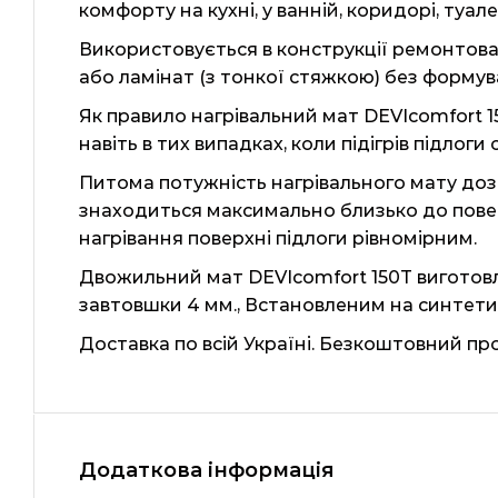
комфорту на кухні, у ванній, коридорі, туалет
Використовується в конструкції ремонтовани
або ламінат (з тонкої стяжкою) без форму
Як правило нагрівальний мат DEVIcomfort 
навіть в тих випадках, коли підігрів підло
Питома потужність нагрівального мату дозв
знаходиться максимально близько до поверх
нагрівання поверхні підлоги рівномірним.
Двожильний мат DEVIcomfort 150T виготов
завтовшки 4 мм., Встановленим на синтетич
Доставка по всій Україні. Безкоштовний пр
Додаткова інформація