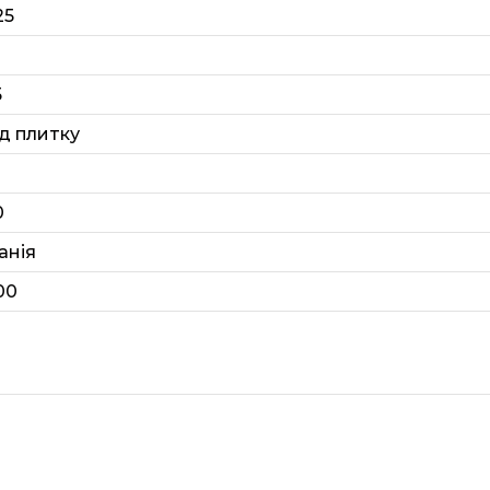
25
5
ід плитку
0
анія
00