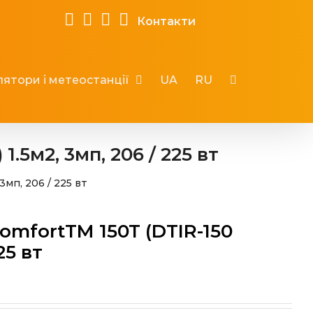
Контакти
ятори і метеостанції
UA
RU
.5м2, 3мп, 206 / 225 вт
3мп, 206 / 225 вт
omfortTM 150T (DTIR-150
25 вт