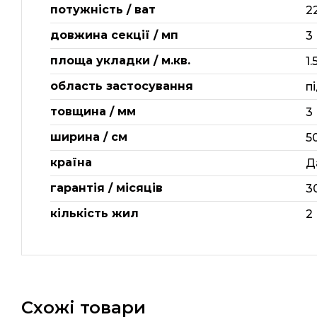
потужність / ват
2
довжина секції / мп
3
площа укладки / м.кв.
1.
область застосування
п
товщина / мм
3
ширина / см
5
країна
Д
гарантія / місяців
3
кількість жил
2
Схожі товари