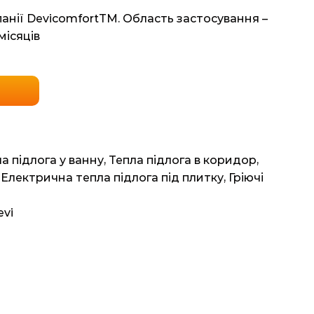
панії DevicomfortTM. Область застосування –
місяців
а підлога у ванну
,
Тепла підлога в коридор
,
,
Електрична тепла підлога під плитку
,
Гріючі
evi