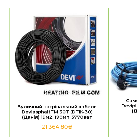
Сам
Devip
Вуличний нагрівальний кабель
(Д
DeviasphaltTM 30T (DTIK-30)
(Данія) 19м2, 190мп, 5770ват
21,364.80
₴