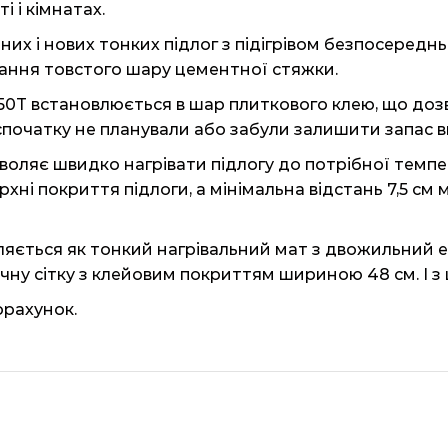
і і кімнатах.
х і нових тонких підлог з підігрівом безпосередньо
вання товстого шару цементної стяжки.
150T встановлюється в шар плиткового клею, що до
ги спочатку не планували або забули залишити запас 
оляє швидко нагрівати підлогу до потрібної темпер
ні покриття підлоги, а мінімальна відстань 7,5 см
ляється як тонкий нагрівальний мат з двожильний 
ну сітку з клейовим покриттям шириною 48 см. І з 
орахунок.